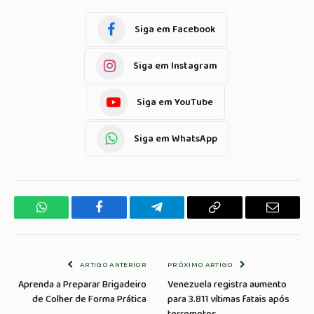
Siga em Facebook
Siga em Instagram
Siga em YouTube
Siga em WhatsApp
WhatsApp
Facebook
Telegrama
Copiar
E-
Link
mail
ARTIGO ANTERIOR
PRÓXIMO ARTIGO
Aprenda a Preparar Brigadeiro
Venezuela registra aumento
de Colher de Forma Prática
para 3.811 vítimas fatais após