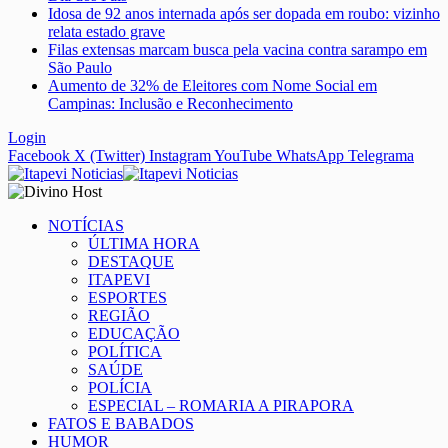
Idosa de 92 anos internada após ser dopada em roubo: vizinho
relata estado grave
Filas extensas marcam busca pela vacina contra sarampo em
São Paulo
Aumento de 32% de Eleitores com Nome Social em
Campinas: Inclusão e Reconhecimento
Login
Facebook
X (Twitter)
Instagram
YouTube
WhatsApp
Telegrama
NOTÍCIAS
ÚLTIMA HORA
DESTAQUE
ITAPEVI
ESPORTES
REGIÃO
EDUCAÇÃO
POLÍTICA
SAÚDE
POLÍCIA
ESPECIAL – ROMARIA A PIRAPORA
FATOS E BABADOS
HUMOR