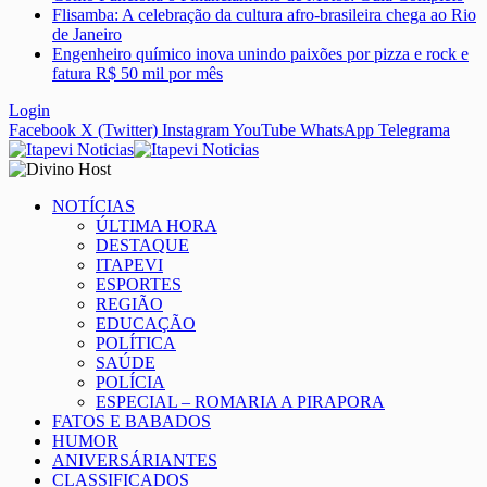
Flisamba: A celebração da cultura afro-brasileira chega ao Rio
de Janeiro
Engenheiro químico inova unindo paixões por pizza e rock e
fatura R$ 50 mil por mês
Login
Facebook
X (Twitter)
Instagram
YouTube
WhatsApp
Telegrama
NOTÍCIAS
ÚLTIMA HORA
DESTAQUE
ITAPEVI
ESPORTES
REGIÃO
EDUCAÇÃO
POLÍTICA
SAÚDE
POLÍCIA
ESPECIAL – ROMARIA A PIRAPORA
FATOS E BABADOS
HUMOR
ANIVERSÁRIANTES
CLASSIFICADOS