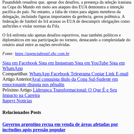
Pasandideh ressaltou que, apesar dos desafios, a presença da seleção iraniana
na Copa do Mundo em meio aos ataques dos EUA demonstra a intenção
pacífica do país. No entanto, a falta de vistos para alguns membros da
delegação, incluindo figuras importantes da gerência, gerou polêmica. A
federação de futebol do Irã acusou os EUA de descumprir obrigações como
anfitriões e violar normas da Fifa.
O Irã enfrenta não apenas desafios esportivos, mas também políticos e
diplomáticos em sua participação no torneio, destacando a complexidade do
cenário atual entre as nações envolvidas.
Fonte:
https://agenciabrasil.ebc.com.br
Siga em Facebook
Siga em Instagram
Siga em YouTube
Siga em
WhatsApp
Compartilhar.
WhatsApp
Facebook
Telegrama
Copiar Link
E-mail
Artigo Anterior
Avaí conquista título da Copa Sul-Sudeste em
emocionante disputa nos pênaltis
Próximo Artigo
Liderança Transformacional: O Que É e Seu
Impacto na Carreira
Itapevi Noticias
Relacionados
Posts
Governo argentino recua em venda de áreas afetadas por
incêndios após pressão popular