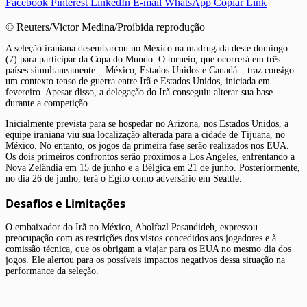
Facebook
Pinterest
LinkedIn
E-mail
WhatsApp
Copiar Link
© Reuters/Victor Medina/Proibida reprodução
A seleção iraniana desembarcou no México na madrugada deste domingo
(7) para participar da Copa do Mundo. O torneio, que ocorrerá em três
países simultaneamente – México, Estados Unidos e Canadá – traz consigo
um contexto tenso de guerra entre Irã e Estados Unidos, iniciada em
fevereiro. Apesar disso, a delegação do Irã conseguiu alterar sua base
durante a competição.
Inicialmente prevista para se hospedar no Arizona, nos Estados Unidos, a
equipe iraniana viu sua localização alterada para a cidade de Tijuana, no
México. No entanto, os jogos da primeira fase serão realizados nos EUA.
Os dois primeiros confrontos serão próximos a Los Angeles, enfrentando a
Nova Zelândia em 15 de junho e a Bélgica em 21 de junho. Posteriormente,
no dia 26 de junho, terá o Egito como adversário em Seattle.
Desafios e Limitações
O embaixador do Irã no México, Abolfazl Pasandideh, expressou
preocupação com as restrições dos vistos concedidos aos jogadores e à
comissão técnica, que os obrigam a viajar para os EUA no mesmo dia dos
jogos. Ele alertou para os possíveis impactos negativos dessa situação na
performance da seleção.