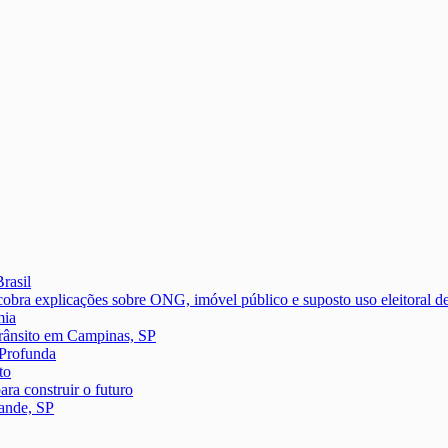
rasil
icações sobre ONG, imóvel público e suposto uso eleitoral de c
mia
 trânsito em Campinas, SP
 Profunda
to
ra construir o futuro
ande, SP