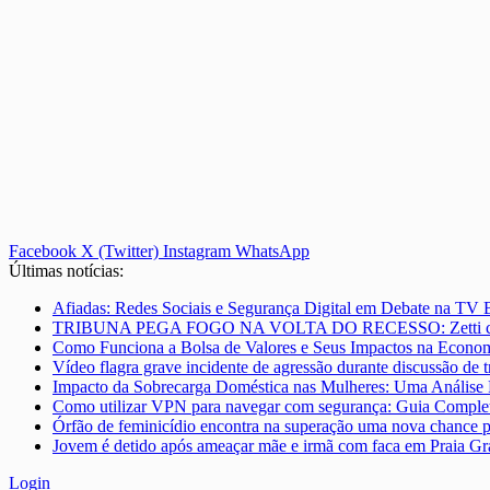
Facebook
X (Twitter)
Instagram
WhatsApp
Últimas notícias:
Afiadas: Redes Sociais e Segurança Digital em Debate na TV B
TRIBUNA PEGA FOGO NA VOLTA DO RECESSO: Zetti cobra expl
Como Funciona a Bolsa de Valores e Seus Impactos na Econo
Vídeo flagra grave incidente de agressão durante discussão de
Impacto da Sobrecarga Doméstica nas Mulheres: Uma Análise
Como utilizar VPN para navegar com segurança: Guia Comple
Órfão de feminicídio encontra na superação uma nova chance pa
Jovem é detido após ameaçar mãe e irmã com faca em Praia Gr
Login