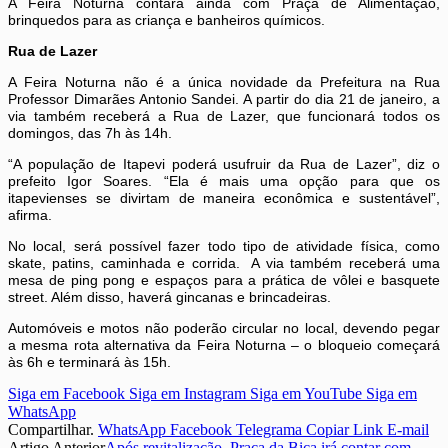
A Feira Noturna contará ainda com Praça de Alimentação,
brinquedos para as criança e banheiros químicos.
Rua de Lazer
A Feira Noturna não é a única novidade da Prefeitura na Rua
Professor Dimarães Antonio Sandei. A partir do dia 21 de janeiro, a
via também receberá a Rua de Lazer, que funcionará todos os
domingos, das 7h às 14h.
“A população de Itapevi poderá usufruir da Rua de Lazer”, diz o
prefeito Igor Soares. “Ela é mais uma opção para que os
itapevienses se divirtam de maneira econômica e sustentável”,
afirma.
No local, será possível fazer todo tipo de atividade física, como
skate, patins, caminhada e corrida. A via também receberá uma
mesa de ping pong e espaços para a prática de vôlei e basquete
street. Além disso, haverá gincanas e brincadeiras.
Automóveis e motos não poderão circular no local, devendo pegar
a mesma rota alternativa da Feira Noturna – o bloqueio começará
às 6h e terminará às 15h.
Siga em Facebook
Siga em Instagram
Siga em YouTube
Siga em
WhatsApp
Compartilhar.
WhatsApp
Facebook
Telegrama
Copiar Link
E-mail
Artigo Anterior
Após revitalização, Praça da Bica irá contar com