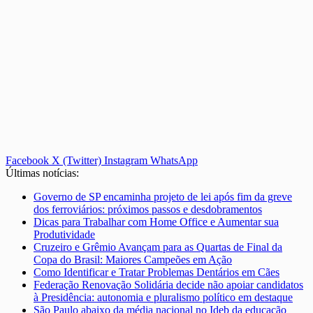
Facebook
X (Twitter)
Instagram
WhatsApp
Últimas notícias:
Governo de SP encaminha projeto de lei após fim da greve
dos ferroviários: próximos passos e desdobramentos
Dicas para Trabalhar com Home Office e Aumentar sua
Produtividade
Cruzeiro e Grêmio Avançam para as Quartas de Final da
Copa do Brasil: Maiores Campeões em Ação
Como Identificar e Tratar Problemas Dentários em Cães
Federação Renovação Solidária decide não apoiar candidatos
à Presidência: autonomia e pluralismo político em destaque
São Paulo abaixo da média nacional no Ideb da educação