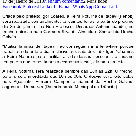
17 de janeiro de 2018
Nenhum comentário
2 Mins lidos
Facebook
Pinterest
LinkedIn
E-mail
WhatsApp
Copiar Link
Criada pelo prefeito Igor Soares, a Feira Noturna de Itapevi (Fenoit)
será realizada semanalmente, às quintas-feiras, a partir do próximo
dia 25 de janeiro, na Rua Professor Dimarães Antonio Sandei, no
trecho entre as ruas Carmem Silva de Almeida e Samuel da Rocha
Galvão.
“Muitas famílias de Itapevi não conseguem ir à feira-livre porque
trabalham durante o dia, inclusive aos sábados”, diz Igor. “Criamos
a Feira Noturna para facilitar a vida dessas pessoas, ao mesmo
tempo em que fomentamos a economia local”, afirma o prefeito.
A Feira Noturna será realizada sempre das 18h às 22h. O trecho,
porém, será interditado das 16h às 00h. O desvio será feito pelas
ruas Agostinho Ferreira Campos e Samuel da Rocha Galvão,
segundo o Demutran (Departamento Municipal de Trânsito).