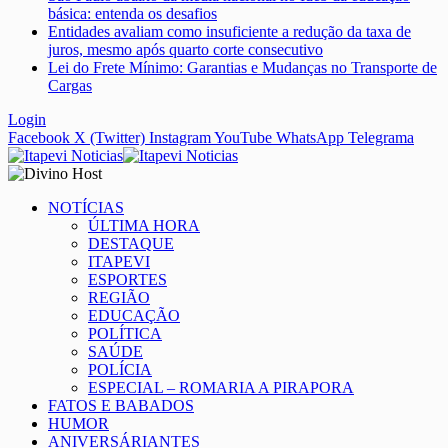
básica: entenda os desafios
Entidades avaliam como insuficiente a redução da taxa de
juros, mesmo após quarto corte consecutivo
Lei do Frete Mínimo: Garantias e Mudanças no Transporte de
Cargas
Login
Facebook
X (Twitter)
Instagram
YouTube
WhatsApp
Telegrama
NOTÍCIAS
ÚLTIMA HORA
DESTAQUE
ITAPEVI
ESPORTES
REGIÃO
EDUCAÇÃO
POLÍTICA
SAÚDE
POLÍCIA
ESPECIAL – ROMARIA A PIRAPORA
FATOS E BABADOS
HUMOR
ANIVERSÁRIANTES