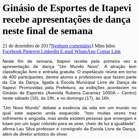
Ginásio de Esportes de Itapevi
recebe apresentações de dança
neste final de semana
21 de dezembro de 2017
Nenhum comentário
3 Mins lidos
Facebook
Pinterest
LinkedIn
E-mail
WhatsApp
Copiar Link
Neste fim de semana, Itapevi recebe pela primeira vez a
apresentação de dança “Um Mundo Novo”. A atração tem
classificação livre e entrada gratuita. O espetáculo reúne em torno
de 400 participantes, dentre alunos e professores que fazem parte
da Cia da Dança, ligada à Escola Municipal Livre de Dança de
Itapevi. Promovidas pela Prefeitura, as exibições acontecem no
Ginásio de Esportes (Avenida Rubens Caramez 1000A – Centro)
neste sábado (16), às 19h, e no domingo (17), às 16h.
“Um Novo Mundo” debate a essência da vida em um mundo no
qual este aspecto anda esquecido. “Isso muitas vezes traz
sofrimento e angústia, mas ainda existem pessoas que enxergam e
lutam por um lugar colorido para se viver, cheio de luz e igualdade”,
afirma Lau Silva professor e coreógrafo da Escola Livre de Dança,
além de diretor artístico do show.