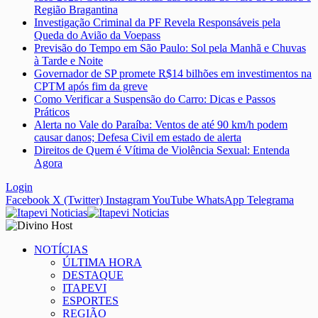
Região Bragantina
Investigação Criminal da PF Revela Responsáveis pela
Queda do Avião da Voepass
Previsão do Tempo em São Paulo: Sol pela Manhã e Chuvas
à Tarde e Noite
Governador de SP promete R$14 bilhões em investimentos na
CPTM após fim da greve
Como Verificar a Suspensão do Carro: Dicas e Passos
Práticos
Alerta no Vale do Paraíba: Ventos de até 90 km/h podem
causar danos; Defesa Civil em estado de alerta
Direitos de Quem é Vítima de Violência Sexual: Entenda
Agora
Login
Facebook
X (Twitter)
Instagram
YouTube
WhatsApp
Telegrama
NOTÍCIAS
ÚLTIMA HORA
DESTAQUE
ITAPEVI
ESPORTES
REGIÃO