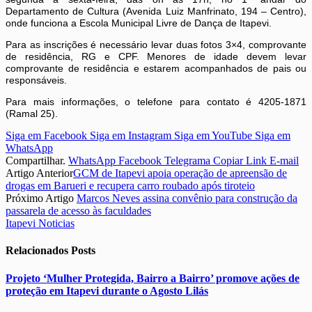
Departamento de Cultura (Avenida Luiz Manfrinato, 194 – Centro),
onde funciona a Escola Municipal Livre de Dança de Itapevi.
Para as inscrições é necessário levar duas fotos 3×4, comprovante
de residência, RG e CPF. Menores de idade devem levar
comprovante de residência e estarem acompanhados de pais ou
responsáveis.
Para mais informações, o telefone para contato é 4205-1871
(Ramal 25).
Siga em Facebook
Siga em Instagram
Siga em YouTube
Siga em
WhatsApp
Compartilhar.
WhatsApp
Facebook
Telegrama
Copiar Link
E-mail
Artigo Anterior
GCM de Itapevi apoia operação de apreensão de
drogas em Barueri e recupera carro roubado após tiroteio
Próximo Artigo
Marcos Neves assina convênio para construção da
passarela de acesso às faculdades
Itapevi Noticias
Relacionados
Posts
Projeto ‘Mulher Protegida, Bairro a Bairro’ promove ações de
proteção em Itapevi durante o Agosto Lilás