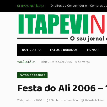
ÚLTIMAS NOTÍCIAS:
NOTÍCIAS
FATOS E BABADOS
HUMOR
VOCÊ ESTÁ EM:
Início
»
Festa do Ali 2006 – 10 de março
FATOS E BABADOS
Festa do Ali 2006 –
17 de junho de 2006
Nenhum comentário
1 Min de leitura