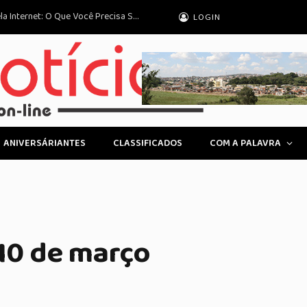
Direitos do Consumidor em Compras pela Internet: O Que Você Precisa Saber
LOGIN
ANIVERSÁRIANTES
CLASSIFICADOS
COM A PALAVRA
 10 de março