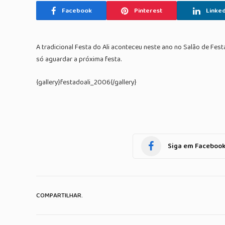
Facebook
Pinterest
Linked
A tradicional Festa do Ali aconteceu neste ano no Salão de Fes
só aguardar a próxima festa.
{gallery}festadoali_2006{/gallery}
Siga em Faceboo
COMPARTILHAR.