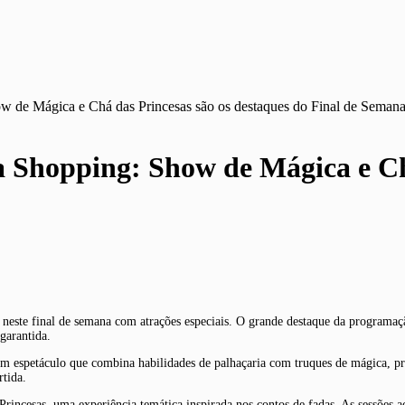
ow de Mágica e Chá das Princesas são os destaques do Final de Seman
a Shopping: Show de Mágica e Ch
 neste final de semana com atrações especiais. O grande destaque da program
 garantida.
m espetáculo que combina habilidades de palhaçaria com truques de mágica, pr
rtida.
incesas, uma experiência temática inspirada nos contos de fadas. As sessões 