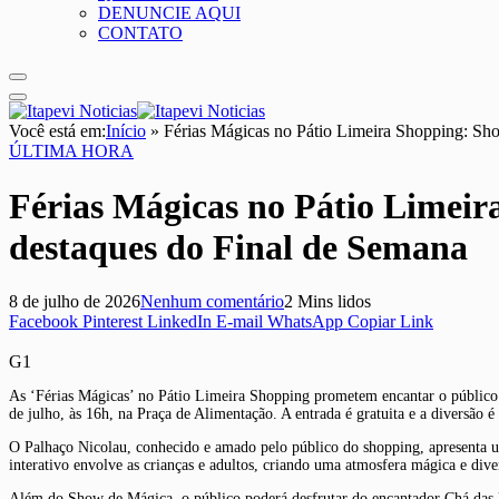
DENUNCIE AQUI
CONTATO
Você está em:
Início
»
Férias Mágicas no Pátio Limeira Shopping: Sh
ÚLTIMA HORA
Férias Mágicas no Pátio Limeir
destaques do Final de Semana
8 de julho de 2026
Nenhum comentário
2 Mins lidos
Facebook
Pinterest
LinkedIn
E-mail
WhatsApp
Copiar Link
G1
As ‘Férias Mágicas’ no Pátio Limeira Shopping prometem encantar o público
de julho, às 16h, na Praça de Alimentação. A entrada é gratuita e a diversão é
O Palhaço Nicolau, conhecido e amado pelo público do shopping, apresenta u
interativo envolve as crianças e adultos, criando uma atmosfera mágica e dive
Além do Show de Mágica, o público poderá desfrutar do encantador Chá das Pr