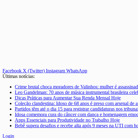
Facebook
X (Twitter)
Instagram
WhatsApp
Últimas notícias:
Crime brutal choca moradores de Valinhos: mulher é assassinad
Leo Gandelman: 70 anos de música instrumental brasileira ce
Dicas Práticas para Aumentar Sua Renda Mensal Hoje
Coleção clandestina: Idoso de 68 anos é preso com arsenal de a
Partidos têm até o dia 15 para registrar candidaturas nos tribunai
Idosa comemora cura do câncer com dança e homenagem emoci
Apps Essenciais para Produtividade no Trabalho Hoje
Bebê supera desafios e recebe alta após 9 meses na UTI com
Login