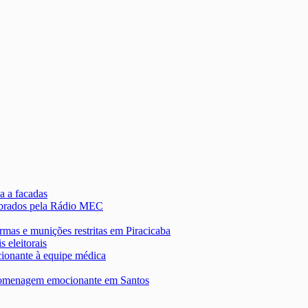
a a facadas
lebrados pela Rádio MEC
rmas e munições restritas em Piracicaba
s eleitorais
onante à equipe médica
 homenagem emocionante em Santos