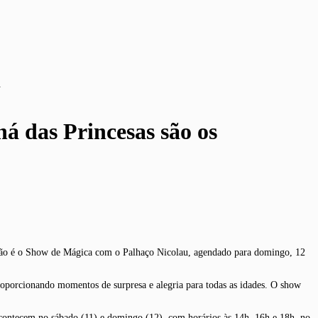
a
á das Princesas são os
ação é o Show de Mágica com o Palhaço Nicolau, agendado para domingo, 12
oporcionando momentos de surpresa e alegria para todas as idades. O show
acontecem no sábado (11) e domingo (12), com horários às 14h, 16h e 18h, no