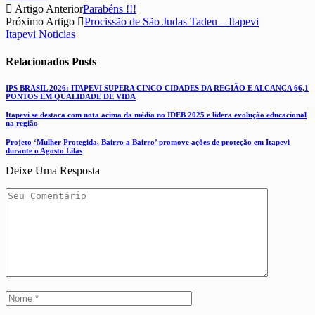
Artigo Anterior
Parabéns !!!
Próximo Artigo
Procissão de São Judas Tadeu – Itapevi
Itapevi Noticias
Relacionados
Posts
IPS BRASIL 2026: ITAPEVI SUPERA CINCO CIDADES DA REGIÃO E ALCANÇA 66,1
PONTOS EM QUALIDADE DE VIDA
Itapevi se destaca com nota acima da média no IDEB 2025 e lidera evolução educacional
na região
Projeto ‘Mulher Protegida, Bairro a Bairro’ promove ações de proteção em Itapevi
durante o Agosto Lilás
Deixe Uma Resposta