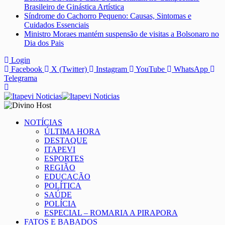
Brasileiro de Ginástica Artística
Síndrome do Cachorro Pequeno: Causas, Sintomas e
Cuidados Essenciais
Ministro Moraes mantém suspensão de visitas a Bolsonaro no
Dia dos Pais
Login
Facebook
X (Twitter)
Instagram
YouTube
WhatsApp
Telegrama
NOTÍCIAS
ÚLTIMA HORA
DESTAQUE
ITAPEVI
ESPORTES
REGIÃO
EDUCAÇÃO
POLÍTICA
SAÚDE
POLÍCIA
ESPECIAL – ROMARIA A PIRAPORA
FATOS E BABADOS