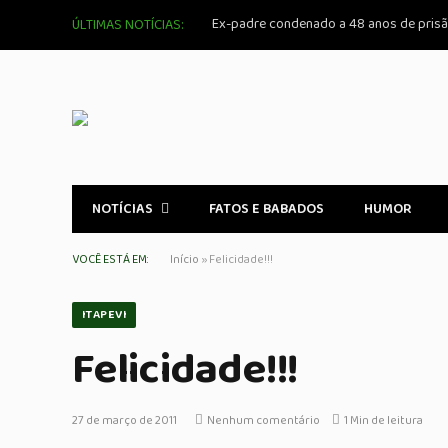
ÚLTIMAS NOTÍCIAS:
NOTÍCIAS
FATOS E BABADOS
HUMOR
VOCÊ ESTÁ EM:
Início
»
Felicidade!!!
ITAPEVI
Felicidade!!!
27 de março de 2011
Nenhum comentário
1 Min de leitura