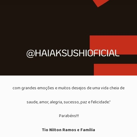
com grandes emoções e muitos desejos de uma vida cheia de
saude, amor, alegria, sucesso, paz e felicidade.”
Parabéns!!!
Tio Nilton Ramos e Família