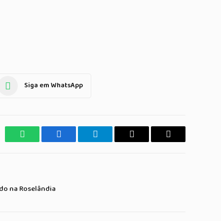
Siga em WhatsApp
WhatsApp
Facebook
Telegrama
Copiar
E-
Link
mail
ado na Roselândia