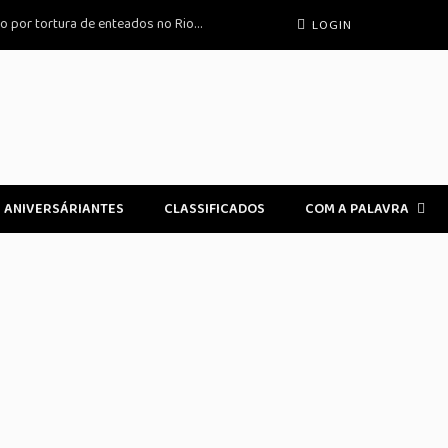
Ex-padre condenado a 48 anos de prisão por tortura de enteados no Rio de Janeiro
LOGIN
ANIVERSÁRIANTES
CLASSIFICADOS
COM A PALAVRA