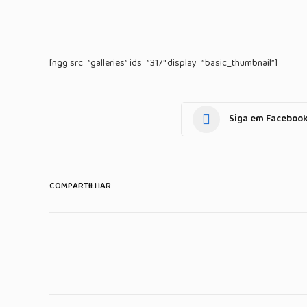
[ngg src=”galleries” ids=”317″ display=”basic_thumbnail”]
Siga em Faceboo
COMPARTILHAR.