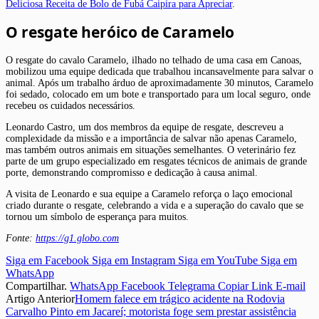
Deliciosa Receita de Bolo de Fubá Caipira para Apreciar
.
O resgate heróico de Caramelo
O resgate do cavalo Caramelo, ilhado no telhado de uma casa em Canoas,
mobilizou uma equipe dedicada que trabalhou incansavelmente para salvar o
animal. Após um trabalho árduo de aproximadamente 30 minutos, Caramelo
foi sedado, colocado em um bote e transportado para um local seguro, onde
recebeu os cuidados necessários.
Leonardo Castro, um dos membros da equipe de resgate, descreveu a
complexidade da missão e a importância de salvar não apenas Caramelo,
mas também outros animais em situações semelhantes. O veterinário fez
parte de um grupo especializado em resgates técnicos de animais de grande
porte, demonstrando compromisso e dedicação à causa animal.
A visita de Leonardo e sua equipe a Caramelo reforça o laço emocional
criado durante o resgate, celebrando a vida e a superação do cavalo que se
tornou um símbolo de esperança para muitos.
Fonte:
https://g1.globo.com
Siga em Facebook
Siga em Instagram
Siga em YouTube
Siga em
WhatsApp
Compartilhar.
WhatsApp
Facebook
Telegrama
Copiar Link
E-mail
Artigo Anterior
Homem falece em trágico acidente na Rodovia
Carvalho Pinto em Jacareí; motorista foge sem prestar assistência