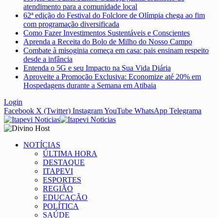
atendimento para a comunidade local
62ª edição do Festival do Folclore de Olímpia chega ao fim
com programação diversificada
Como Fazer Investimentos Sustentáveis e Conscientes
Aprenda a Receita do Bolo de Milho do Nosso Campo
Combate à misoginia começa em casa: pais ensinam respeito
desde a infância
Entenda o 5G e seu Impacto na Sua Vida Diária
Aproveite a Promoção Exclusiva: Economize até 20% em
Hospedagens durante a Semana em Atibaia
Login
Facebook
X (Twitter)
Instagram
YouTube
WhatsApp
Telegrama
NOTÍCIAS
ÚLTIMA HORA
DESTAQUE
ITAPEVI
ESPORTES
REGIÃO
EDUCAÇÃO
POLÍTICA
SAÚDE