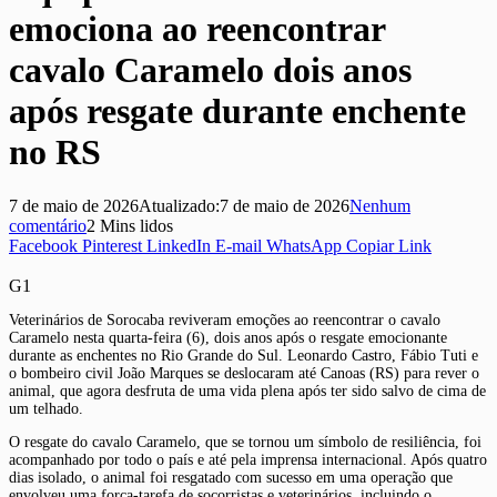
emociona ao reencontrar
cavalo Caramelo dois anos
após resgate durante enchente
no RS
7 de maio de 2026
Atualizado:
7 de maio de 2026
Nenhum
comentário
2 Mins lidos
Facebook
Pinterest
LinkedIn
E-mail
WhatsApp
Copiar Link
G1
Veterinários de Sorocaba reviveram emoções ao reencontrar o cavalo
Caramelo nesta quarta-feira (6), dois anos após o resgate emocionante
durante as enchentes no Rio Grande do Sul. Leonardo Castro, Fábio Tuti e
o bombeiro civil João Marques se deslocaram até Canoas (RS) para rever o
animal, que agora desfruta de uma vida plena após ter sido salvo de cima de
um telhado.
O resgate do cavalo Caramelo, que se tornou um símbolo de resiliência, foi
acompanhado por todo o país e até pela imprensa internacional. Após quatro
dias isolado, o animal foi resgatado com sucesso em uma operação que
envolveu uma força-tarefa de socorristas e veterinários, incluindo o