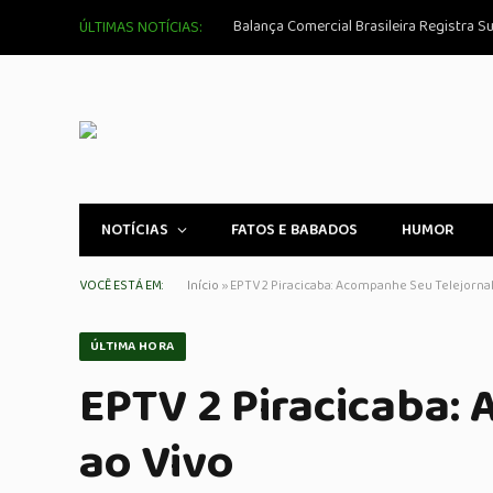
Balança Comercial Brasileira Registra S
ÚLTIMAS NOTÍCIAS:
NOTÍCIAS
FATOS E BABADOS
HUMOR
VOCÊ ESTÁ EM:
Início
»
EPTV 2 Piracicaba: Acompanhe Seu Telejornal
ÚLTIMA HORA
EPTV 2 Piracicaba: 
ao Vivo