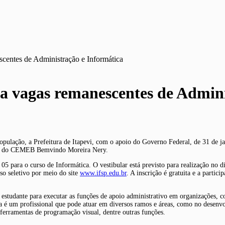
escentes de Administração e Informática
ara vagas remanescentes de Admin
pulação, a Prefeitura de Itapevi, com o apoio do Governo Federal, de 31 de jan
 sede do CEMEB Bemvindo Moreira Nery.
05 para o curso de Informática. O vestibular está previsto para realização no d
so seletivo por meio do site
www.ifsp.edu.br
. A inscrição é gratuita e a partic
 estudante para executar as funções de apoio administrativo em organizações, c
ica é um profissional que pode atuar em diversos ramos e áreas, como no desenv
ferramentas de programação visual, dentre outras funções.