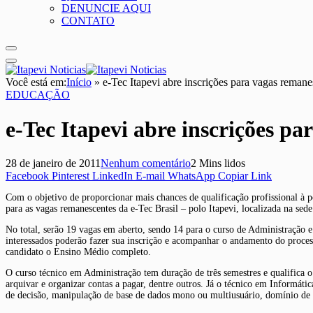
DENUNCIE AQUI
CONTATO
Você está em:
Início
»
e-Tec Itapevi abre inscrições para vagas reman
EDUCAÇÃO
e-Tec Itapevi abre inscrições p
28 de janeiro de 2011
Nenhum comentário
2 Mins lidos
Facebook
Pinterest
LinkedIn
E-mail
WhatsApp
Copiar Link
Com o objetivo de proporcionar mais chances de qualificação profissional à po
para as vagas remanescentes da e-Tec Brasil – polo Itapevi, localizada na
No total, serão 19 vagas em aberto, sendo 14 para o curso de Administração e 
interessados poderão fazer sua inscrição e acompanhar o andamento do proces
candidato o Ensino Médio completo.
O curso técnico em Administração tem duração de três semestres e qualifica o
arquivar e organizar contas a pagar, dentre outros. Já o técnico em Informát
de decisão, manipulação de base de dados mono ou multiusuário, domínio de 