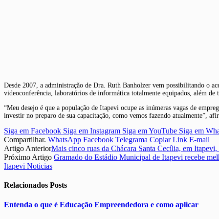
Desde 2007, a administração de Dra. Ruth Banholzer vem possibilitando o aces
videoconferência, laboratórios de informática totalmente equipados, além de t
“Meu desejo é que a população de Itapevi ocupe as inúmeras vagas de emprego
investir no preparo de sua capacitação, como vemos fazendo atualmente”, af
Siga em Facebook
Siga em Instagram
Siga em YouTube
Siga em Wh
Compartilhar.
WhatsApp
Facebook
Telegrama
Copiar Link
E-mail
Artigo Anterior
Mais cinco ruas da Chácara Santa Cecília, em Itapevi
Próximo Artigo
Gramado do Estádio Municipal de Itapevi recebe mel
Itapevi Noticias
Relacionados
Posts
Entenda o que é Educação Empreendedora e como aplicar