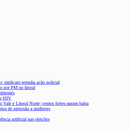
: sindicato repudia ação policial
o por PM no litoral
mbientes
ir HIV
o Vale e Litoral Norte; ventos fortes param balsa
gios de agressão a mulheres
ncia artificial nas eleições