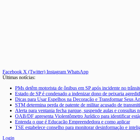
Facebook
X (Twitter)
Instagram
WhatsApp
Últimas notícias:
PMs detêm motorista de ônibus em SP após incidente no trânsito
Estado de SP é condenado a indenizar dono de peixaria agredid
Dicas para Usar Espelhos na Decoração e Transformar Seus A
STM determina perda de patente de militar acusado de transmit
Alerta para ventania fecha parque, suspende aulas e consultas n
OAB/DF apresenta Violentômetro Jurídico para identificar está
Entenda o que é Educação Empreendedora e como aplicar
TSE estabelece conselho para monitorar desinformação e inteligê
Login