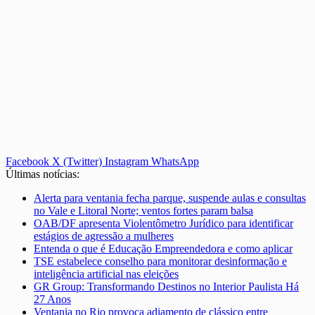
Facebook
X (Twitter)
Instagram
WhatsApp
Últimas notícias:
Alerta para ventania fecha parque, suspende aulas e consultas
no Vale e Litoral Norte; ventos fortes param balsa
OAB/DF apresenta Violentômetro Jurídico para identificar
estágios de agressão a mulheres
Entenda o que é Educação Empreendedora e como aplicar
TSE estabelece conselho para monitorar desinformação e
inteligência artificial nas eleições
GR Group: Transformando Destinos no Interior Paulista Há
27 Anos
Ventania no Rio provoca adiamento de clássico entre