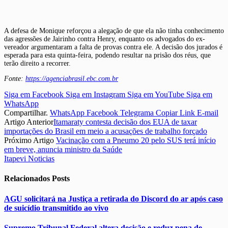
A defesa de Monique reforçou a alegação de que ela não tinha conhecimento
das agressões de Jairinho contra Henry, enquanto os advogados do ex-
vereador argumentaram a falta de provas contra ele. A decisão dos jurados é
esperada para esta quinta-feira, podendo resultar na prisão dos réus, que
terão direito a recorrer.
Fonte:
https://agenciabrasil.ebc.com.br
Siga em Facebook
Siga em Instagram
Siga em YouTube
Siga em
WhatsApp
Compartilhar.
WhatsApp
Facebook
Telegrama
Copiar Link
E-mail
Artigo Anterior
Itamaraty contesta decisão dos EUA de taxar
importações do Brasil em meio a acusações de trabalho forçado
Próximo Artigo
Vacinação com a Pneumo 20 pelo SUS terá início
em breve, anuncia ministro da Saúde
Itapevi Noticias
Relacionados
Posts
AGU solicitará na Justiça a retirada do Discord do ar após caso
de suicídio transmitido ao vivo
Supremo Tribunal Federal altera decisão e reduz pena de