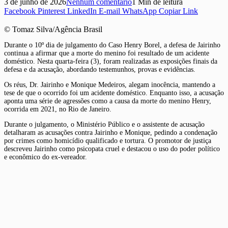
3 de junho de 2026
Nenhum comentário
1 Min de leitura
Facebook
Pinterest
LinkedIn
E-mail
WhatsApp
Copiar Link
© Tomaz Silva/Agência Brasil
Durante o 10º dia de julgamento do Caso Henry Borel, a defesa de Jairinho
continua a afirmar que a morte do menino foi resultado de um acidente
doméstico. Nesta quarta-feira (3), foram realizadas as exposições finais da
defesa e da acusação, abordando testemunhos, provas e evidências.
Os réus, Dr. Jairinho e Monique Medeiros, alegam inocência, mantendo a
tese de que o ocorrido foi um acidente doméstico. Enquanto isso, a acusação
aponta uma série de agressões como a causa da morte do menino Henry,
ocorrida em 2021, no Rio de Janeiro.
Durante o julgamento, o Ministério Público e o assistente de acusação
detalharam as acusações contra Jairinho e Monique, pedindo a condenação
por crimes como homicídio qualificado e tortura. O promotor de justiça
descreveu Jairinho como psicopata cruel e destacou o uso do poder político
e econômico do ex-vereador.