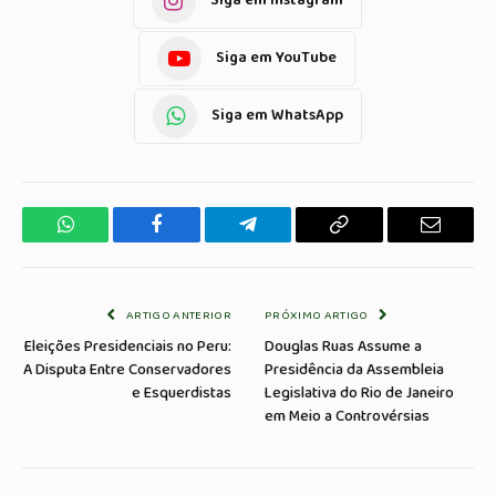
Siga em Instagram
Siga em YouTube
Siga em WhatsApp
WhatsApp
Facebook
Telegrama
Copiar
E-
Link
mail
ARTIGO ANTERIOR
PRÓXIMO ARTIGO
Eleições Presidenciais no Peru:
Douglas Ruas Assume a
A Disputa Entre Conservadores
Presidência da Assembleia
e Esquerdistas
Legislativa do Rio de Janeiro
em Meio a Controvérsias