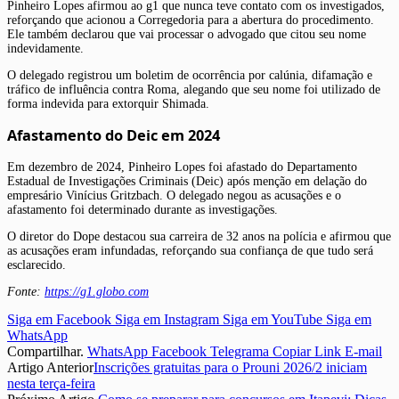
Pinheiro Lopes afirmou ao g1 que nunca teve contato com os investigados,
reforçando que acionou a Corregedoria para a abertura do procedimento.
Ele também declarou que vai processar o advogado que citou seu nome
indevidamente.
O delegado registrou um boletim de ocorrência por calúnia, difamação e
tráfico de influência contra Roma, alegando que seu nome foi utilizado de
forma indevida para extorquir Shimada.
Afastamento do Deic em 2024
Em dezembro de 2024, Pinheiro Lopes foi afastado do Departamento
Estadual de Investigações Criminais (Deic) após menção em delação do
empresário Vinícius Gritzbach. O delegado negou as acusações e o
afastamento foi determinado durante as investigações.
O diretor do Dope destacou sua carreira de 32 anos na polícia e afirmou que
as acusações eram infundadas, reforçando sua confiança de que tudo será
esclarecido.
Fonte:
https://g1.globo.com
Siga em Facebook
Siga em Instagram
Siga em YouTube
Siga em
WhatsApp
Compartilhar.
WhatsApp
Facebook
Telegrama
Copiar Link
E-mail
Artigo Anterior
Inscrições gratuitas para o Prouni 2026/2 iniciam
nesta terça-feira