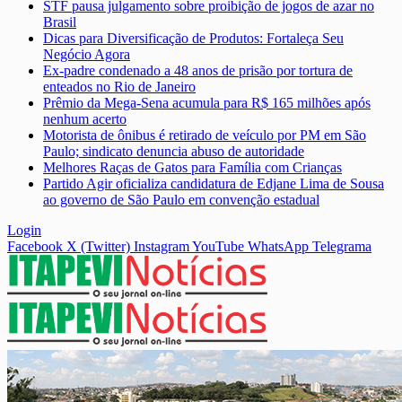
STF pausa julgamento sobre proibição de jogos de azar no
Brasil
Dicas para Diversificação de Produtos: Fortaleça Seu
Negócio Agora
Ex-padre condenado a 48 anos de prisão por tortura de
enteados no Rio de Janeiro
Prêmio da Mega-Sena acumula para R$ 165 milhões após
nenhum acerto
Motorista de ônibus é retirado de veículo por PM em São
Paulo; sindicato denuncia abuso de autoridade
Melhores Raças de Gatos para Família com Crianças
Partido Agir oficializa candidatura de Edjane Lima de Sousa
ao governo de São Paulo em convenção estadual
Login
Facebook
X (Twitter)
Instagram
YouTube
WhatsApp
Telegrama