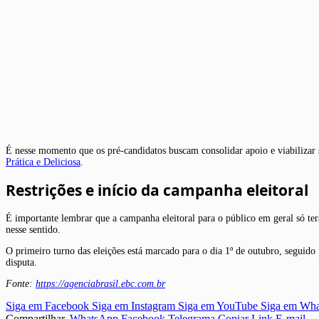
É nesse momento que os pré-candidatos buscam consolidar apoio e viabilizar 
Prática e Deliciosa
.
Restrições e início da campanha eleitoral
É importante lembrar que a campanha eleitoral para o público em geral só terá
nesse sentido.
O primeiro turno das eleições está marcado para o dia 1º de outubro, seguido 
disputa.
Fonte:
https://agenciabrasil.ebc.com.br
Siga em Facebook
Siga em Instagram
Siga em YouTube
Siga em Wh
Compartilhar.
WhatsApp
Facebook
Telegrama
Copiar Link
E-mail