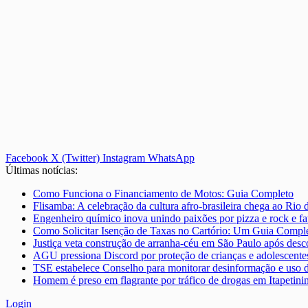
Facebook
X (Twitter)
Instagram
WhatsApp
Últimas notícias:
Como Funciona o Financiamento de Motos: Guia Completo
Flisamba: A celebração da cultura afro-brasileira chega ao Rio 
Engenheiro químico inova unindo paixões por pizza e rock e fa
Como Solicitar Isenção de Taxas no Cartório: Um Guia Compl
Justiça veta construção de arranha-céu em São Paulo após desco
AGU pressiona Discord por proteção de crianças e adolescente
TSE estabelece Conselho para monitorar desinformação e uso d
Homem é preso em flagrante por tráfico de drogas em Itapetini
Login