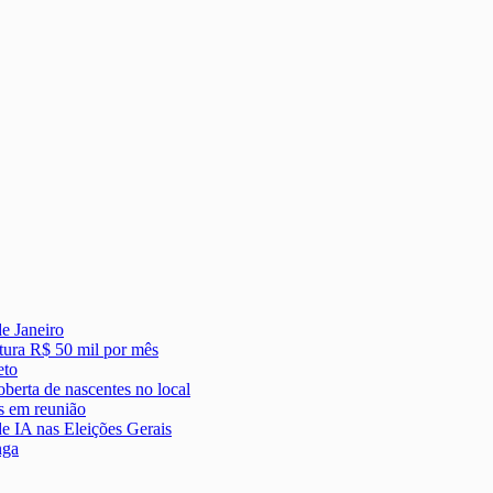
de Janeiro
tura R$ 50 mil por mês
eto
berta de nascentes no local
s em reunião
e IA nas Eleições Gerais
nga