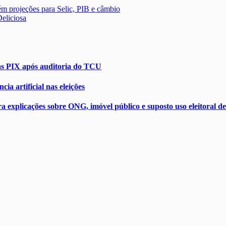
ém projeções para Selic, PIB e câmbio
eliciosa
as PIX após auditoria do TCU
ia artificial nas eleições
ções sobre ONG, imóvel público e suposto uso eleitoral de c