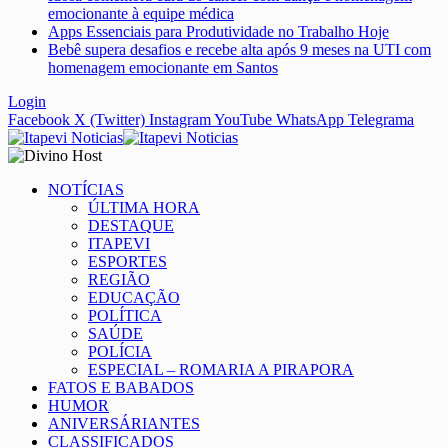
emocionante à equipe médica
Apps Essenciais para Produtividade no Trabalho Hoje
Bebê supera desafios e recebe alta após 9 meses na UTI com
homenagem emocionante em Santos
Login
Facebook
X (Twitter)
Instagram
YouTube
WhatsApp
Telegrama
NOTÍCIAS
ÚLTIMA HORA
DESTAQUE
ITAPEVI
ESPORTES
REGIÃO
EDUCAÇÃO
POLÍTICA
SAÚDE
POLÍCIA
ESPECIAL – ROMARIA A PIRAPORA
FATOS E BABADOS
HUMOR
ANIVERSÁRIANTES
CLASSIFICADOS