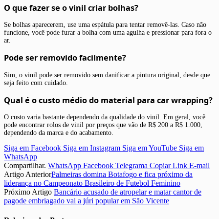
O que fazer se o vinil criar bolhas?
Se bolhas aparecerem, use uma espátula para tentar removê-las. Caso não
funcione, você pode furar a bolha com uma agulha e pressionar para fora o
ar.
Pode ser removido facilmente?
Sim, o vinil pode ser removido sem danificar a pintura original, desde que
seja feito com cuidado.
Qual é o custo médio do material para car wrapping?
O custo varia bastante dependendo da qualidade do vinil. Em geral, você
pode encontrar rolos de vinil por preços que vão de R$ 200 a R$ 1.000,
dependendo da marca e do acabamento.
Siga em Facebook
Siga em Instagram
Siga em YouTube
Siga em
WhatsApp
Compartilhar.
WhatsApp
Facebook
Telegrama
Copiar Link
E-mail
Artigo Anterior
Palmeiras domina Botafogo e fica próximo da
liderança no Campeonato Brasileiro de Futebol Feminino
Próximo Artigo
Bancário acusado de atropelar e matar cantor de
pagode embriagado vai a júri popular em São Vicente