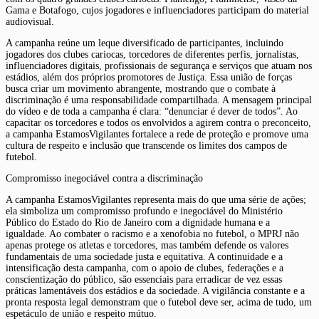
Gama e Botafogo, cujos jogadores e influenciadores participam do material
audiovisual.
A campanha reúne um leque diversificado de participantes, incluindo
jogadores dos clubes cariocas, torcedores de diferentes perfis, jornalistas,
influenciadores digitais, profissionais de segurança e serviços que atuam nos
estádios, além dos próprios promotores de Justiça. Essa união de forças
busca criar um movimento abrangente, mostrando que o combate à
discriminação é uma responsabilidade compartilhada. A mensagem principal
do vídeo e de toda a campanha é clara: “denunciar é dever de todos”. Ao
capacitar os torcedores e todos os envolvidos a agirem contra o preconceito,
a campanha EstamosVigilantes fortalece a rede de proteção e promove uma
cultura de respeito e inclusão que transcende os limites dos campos de
futebol.
Compromisso inegociável contra a discriminação
A campanha EstamosVigilantes representa mais do que uma série de ações;
ela simboliza um compromisso profundo e inegociável do Ministério
Público do Estado do Rio de Janeiro com a dignidade humana e a
igualdade. Ao combater o racismo e a xenofobia no futebol, o MPRJ não
apenas protege os atletas e torcedores, mas também defende os valores
fundamentais de uma sociedade justa e equitativa. A continuidade e a
intensificação desta campanha, com o apoio de clubes, federações e a
conscientização do público, são essenciais para erradicar de vez essas
práticas lamentáveis dos estádios e da sociedade. A vigilância constante e a
pronta resposta legal demonstram que o futebol deve ser, acima de tudo, um
espetáculo de união e respeito mútuo.