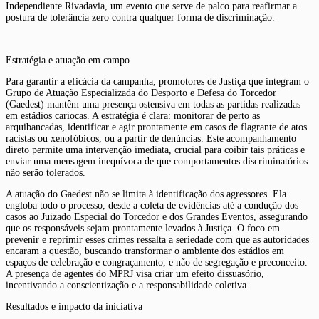
Independiente Rivadavia, um evento que serve de palco para reafirmar a
postura de tolerância zero contra qualquer forma de discriminação.
Estratégia e atuação em campo
Para garantir a eficácia da campanha, promotores de Justiça que integram o
Grupo de Atuação Especializada do Desporto e Defesa do Torcedor
(Gaedest) mantêm uma presença ostensiva em todas as partidas realizadas
em estádios cariocas. A estratégia é clara: monitorar de perto as
arquibancadas, identificar e agir prontamente em casos de flagrante de atos
racistas ou xenofóbicos, ou a partir de denúncias. Este acompanhamento
direto permite uma intervenção imediata, crucial para coibir tais práticas e
enviar uma mensagem inequívoca de que comportamentos discriminatórios
não serão tolerados.
A atuação do Gaedest não se limita à identificação dos agressores. Ela
engloba todo o processo, desde a coleta de evidências até a condução dos
casos ao Juizado Especial do Torcedor e dos Grandes Eventos, assegurando
que os responsáveis sejam prontamente levados à Justiça. O foco em
prevenir e reprimir esses crimes ressalta a seriedade com que as autoridades
encaram a questão, buscando transformar o ambiente dos estádios em
espaços de celebração e congraçamento, e não de segregação e preconceito.
A presença de agentes do MPRJ visa criar um efeito dissuasório,
incentivando a conscientização e a responsabilidade coletiva.
Resultados e impacto da iniciativa