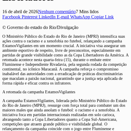
16 de abril de 2026
Nenhum comentário
7 Mins lidos
Facebook
Pinterest
LinkedIn
E-mail
WhatsApp
Copiar Link
© Governo do estado do Rio/Divulgação
O Ministério Público do Estado do Rio de Janeiro (MPRJ) intensifica suas
ações contra o racismo e a xenofobia no futebol, relançando a campanha
EstamosVigilantes em um momento crucial. A iniciativa visa assegurar um
ambiente esportivo de respeito, livre de preconceitos, especialmente em
partidas de grande visibilidade como as da Copa Libertadores da América. A
retomada acontece nesta quarta-feira (15), durante o embate entre
Fluminense e Independiente Rivadavia, pela segunda rodada da competição
continental, no icônico Maracanã. A campanha reforça o compromisso
inabalável das autoridades com a erradicação de práticas discriminatórias
que maculam a paixão nacional, garantindo que a justiça seja aplicada de
forma rápida e eficaz contra os infratores.
A retomada da campanha EstamosVigilantes
A campanha EstamosVigilantes, liderada pelo Ministério Público do Estado
do Rio de Janeiro (MPRJ), ressurge com força total para combater um dos
maiores males que ainda assolam o futebol: o racismo e a xenofobia. A
iniciativa foca em partidas internacionais realizadas em solo carioca,
abrangendo tanto a Copa Libertadores quanto a Copa Sul-Americana,
competições que atraem grande público e visibilidade global. O
relançamento da campanha coincide com o jogo entre Fluminense e