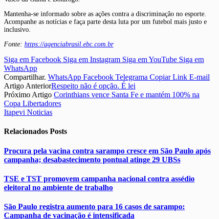
Mantenha-se informado sobre as ações contra a discriminação no esporte.
Acompanhe as notícias e faça parte desta luta por um futebol mais justo e
inclusivo.
Fonte:
https://agenciabrasil.ebc.com.br
Siga em Facebook
Siga em Instagram
Siga em YouTube
Siga em
WhatsApp
Compartilhar.
WhatsApp
Facebook
Telegrama
Copiar Link
E-mail
Artigo Anterior
Respeito não é opção. É lei
Próximo Artigo
Corinthians vence Santa Fe e mantém 100% na
Copa Libertadores
Itapevi Noticias
Relacionados
Posts
Procura pela vacina contra sarampo cresce em São Paulo após
campanha; desabastecimento pontual atinge 29 UBSs
TSE e TST promovem campanha nacional contra assédio
eleitoral no ambiente de trabalho
São Paulo registra aumento para 16 casos de sarampo:
Campanha de vacinação é intensificada