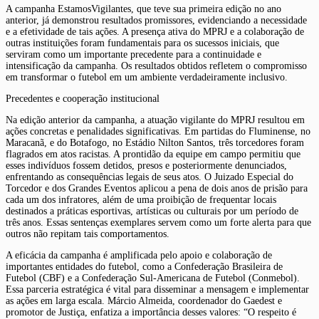
A campanha EstamosVigilantes, que teve sua primeira edição no ano
anterior, já demonstrou resultados promissores, evidenciando a necessidade
e a efetividade de tais ações. A presença ativa do MPRJ e a colaboração de
outras instituições foram fundamentais para os sucessos iniciais, que
serviram como um importante precedente para a continuidade e
intensificação da campanha. Os resultados obtidos refletem o compromisso
em transformar o futebol em um ambiente verdadeiramente inclusivo.
Precedentes e cooperação institucional
Na edição anterior da campanha, a atuação vigilante do MPRJ resultou em
ações concretas e penalidades significativas. Em partidas do Fluminense, no
Maracanã, e do Botafogo, no Estádio Nilton Santos, três torcedores foram
flagrados em atos racistas. A prontidão da equipe em campo permitiu que
esses indivíduos fossem detidos, presos e posteriormente denunciados,
enfrentando as consequências legais de seus atos. O Juizado Especial do
Torcedor e dos Grandes Eventos aplicou a pena de dois anos de prisão para
cada um dos infratores, além de uma proibição de frequentar locais
destinados a práticas esportivas, artísticas ou culturais por um período de
três anos. Essas sentenças exemplares servem como um forte alerta para que
outros não repitam tais comportamentos.
A eficácia da campanha é amplificada pelo apoio e colaboração de
importantes entidades do futebol, como a Confederação Brasileira de
Futebol (CBF) e a Confederação Sul-Americana de Futebol (Conmebol).
Essa parceria estratégica é vital para disseminar a mensagem e implementar
as ações em larga escala. Márcio Almeida, coordenador do Gaedest e
promotor de Justiça, enfatiza a importância desses valores: “O respeito é