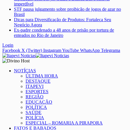
imperdível
STF pausa julgamento sobre proibição de jogos de azar no
Brasil
Dicas para Diversificação de Produtos: Fortaleça Seu
Negócio Agora
Ex-padre condenado a 48 anos de prisão por tortura de
enteados no Rio de Janeiro
Login
Facebook
X (Twitter)
Instagram
YouTube
WhatsApp
Telegrama
NOTÍCIAS
ÚLTIMA HORA
DESTAQUE
ITAPEVI
ESPORTES
REGIÃO
EDUCAÇÃO
POLÍTICA
SAÚDE
POLÍCIA
ESPECIAL – ROMARIA A PIRAPORA
FATOS E BABADOS