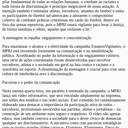
pilar fundamental de todas as relações humanas, o combate ao racismo e
toda forma de discriminação é princípio inegociável de nossa atuação. A
intenção também é estimular atletas, torcedores, amantes do futebol e todos
os participantes do futebol sul-americano a adotarem o compromisso
coletivo de combater práticas criminosas em razão do futebol, dentro ou
fora das arenas esportivas, pois o MPRJ estará vigilante para levar à Justiça,
de forma imediata e célere, aqueles que violarem a lei.”
A mensagem se espalha: engajamento e conscientização
Para maximizar o alcance e a efetividade da campanha EstamosVigilantes, o
MPRJ está investindo fortemente na comunicação e na sensibilização
pública. Acreditando no poder da informação e do engajamento coletivo,
uma série de ações coordenadas foram desenvolvidas para envolver
torcedores, atletas e a sociedade em geral na luta contra o racismo e a
xenofobia no esporte. A disseminação da mensagem é crucial para criar uma
cultura de intolerância zero à discriminação.
Parcerias e o poder da comunicação
Nesta mesma quarta-feira, em paralelo à retomada da campanha, o MPRJ
lança um vídeo informativo, que será veiculado amplamente na imprensa,
nos telões dos estádios e nas redes sociais. Este conteúdo foi cuidadosamente
elaborado para destacar a importância da participação ativa de todos –
torcedores, profissionais envolvidos nas partidas, atletas e jornalistas – na
construção de um ambiente mais seguro e respeitoso. O vídeo não apenas
educa, mas também convoca a sociedade para o dever cívico de denunciar
qualquer ato discriminatório. A iniciativa conta com parcerias estratégicas
com os quatro grandes clubes cariocas: Flamengo, Fluminense, Vasco da