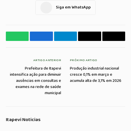
Siga em WhatsApp
WhatsApp
Facebook
Telegrama
Copiar
E-
Link
mail
ARTIGO ANTERIOR
PRÓXIMO ARTIGO
Prefeitura de Itapevi
Produção industrial nacional
intensifica ação para diminuir
cresce 0,1% em março e
ausências em consultas e
acumula alta de 3,1% em 2026
exames na rede de saúde
municipal
Itapevi Noticias