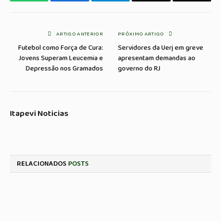
WhatsApp
Facebook
Telegrama
Copiar
E-
Link
mail
ARTIGO ANTERIOR
PRÓXIMO ARTIGO
Futebol como Força de Cura:
Servidores da Uerj em greve
Jovens Superam Leucemia e
apresentam demandas ao
Depressão nos Gramados
governo do RJ
Itapevi Noticias
RELACIONADOS
POSTS