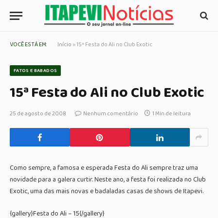
VOCÊ ESTÁ EM:
Início
»
15ª Festa do Ali no Club Exotic
FATOS E BABADOS
15ª Festa do Ali no Club Exotic
25 de agosto de 2008
Nenhum comentário
1 Min de leitura
Como sempre, a famosa e esperada Festa do Ali sempre traz uma
novidade para a galera curtir. Neste ano, a festa foi realizada no Club
Exotic, uma das mais novas e badaladas casas de shows de Itapevi.
{gallery}Festa do Ali – 15{/gallery}