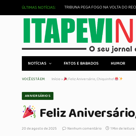
Como Funciona a Bolsa de Valores e Se
ÚLTIMAS NOTÍCIAS:
NOTÍCIAS
FATOS E BABADOS
HUMOR
VOCÊ ESTÁ EM:
Início
»
Feliz Aniversário, Chiquinho!
ANIVERSÁRIOS
Feliz Aniversário
20 de agosto de 2025
Nenhum comentário
1 Min de leitura