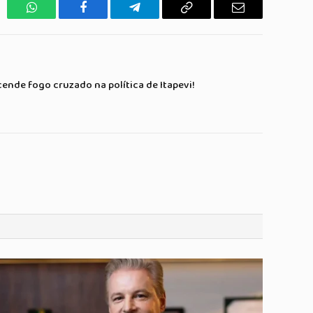
WhatsApp
Facebook
Telegrama
Copiar
E-
Link
mail
cende fogo cruzado na política de Itapevi!