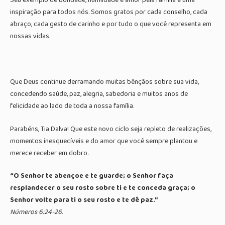
Seu exemplo de bondade, humildade e amor pela família é uma
inspiração para todos nós. Somos gratos por cada conselho, cada
abraço, cada gesto de carinho e por tudo o que você representa em
nossas vidas.
Que Deus continue derramando muitas bênçãos sobre sua vida,
concedendo saúde, paz, alegria, sabedoria e muitos anos de
felicidade ao lado de toda a nossa família.
Parabéns, Tia Dalva! Que este novo ciclo seja repleto de realizações,
momentos inesquecíveis e do amor que você sempre plantou e
merece receber em dobro.
“O Senhor te abençoe e te guarde; o Senhor faça
resplandecer o seu rosto sobre ti e te conceda graça; o
Senhor volte para ti o seu rosto e te dê paz.”
Números 6:24-26.