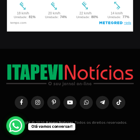
Facebook
Instagram
Pinterest
YouTube
WhatsApp
Telegrama
TikTok
Copyright © 2026
Itapevi Noticias
. Todos os direitos reservados.
Olá vamos conversar!