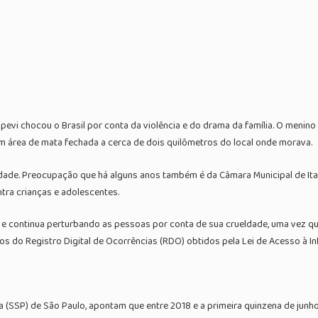
evi chocou o Brasil por conta da violência e do drama da família. O menino ha
em área de mata fechada a cerca de dois quilômetros do local onde morava.
dade. Preocupação que há alguns anos também é da Câmara Municipal de Itap
ntra crianças e adolescentes.
asil, e continua perturbando as pessoas por conta de sua crueldade, uma vez
s do Registro Digital de Ocorrências (RDO) obtidos pela Lei de Acesso à I
 (SSP) de São Paulo, apontam que entre 2018 e a primeira quinzena de junho 