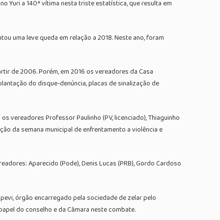
 Yuri a 140ª vítima nesta triste estatística, que resulta em
ntou uma leve queda em relação a 2018. Neste ano, foram
artir de 2006. Porém, em 2016 os vereadores da Casa
antação do disque-denúncia, placas de sinalização de
s vereadores Professor Paulinho (PV, licenciado), Thiaguinho
iação da semana municipal de enfrentamento a violência e
ereadores: Aparecido (Pode), Denis Lucas (PRB), Gordo Cardoso
tapevi, órgão encarregado pela sociedade de zelar pelo
 papel do conselho e da Câmara neste combate.