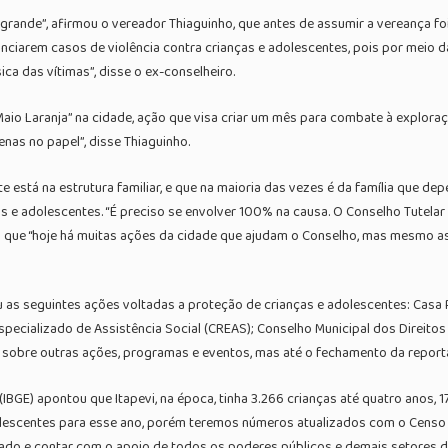
grande”, afirmou o vereador Thiaguinho, que antes de assumir a vereança foi
nciarem casos de violência contra crianças e adolescentes, pois por meio d
ica das vítimas”, disse o ex-conselheiro.
Maio Laranja” na cidade, ação que visa criar um mês para combate à exploraçã
nas no papel”, disse Thiaguinho.
 está na estrutura familiar, e que na maioria das vezes é da família que d
s e adolescentes. “É preciso se envolver 100% na causa. O Conselho Tutelar
do que “hoje há muitas ações da cidade que ajudam o Conselho, mas mesmo a
u as seguintes ações voltadas a proteção de crianças e adolescentes: Casa 
Especializado de Assistência Social (CREAS); Conselho Municipal dos Direit
tura sobre outras ações, programas e eventos, mas até o fechamento da rep
(IBGE) apontou que Itapevi, na época, tinha 3.266 crianças até quatro anos, 
olescentes para esse ano, porém teremos números atualizados com o Censo
ficado e contar com o apoio de todos os poderes públicos e demais setores 