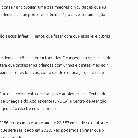
 conselheiro tutelar. “Uma das maiores dificuldades que eu
a denúncia, que pode ser anônima, é possível ter uma ação
o sexual infantil. “Temos que fazer com que essa lei e outras
ependem as ações a serem tomadas. Denis explica que antes dos
 tem que proteger as crianças com unhas e dentes, mas agir
ssim as redes básicas, como saúde e educação, ainda não
Porto – acolhimento de crianças e adolescentes; Centro de
os da Criança e do Adolescente (CMDCA) e Centro de Atenção
ortagem não recebemos resposta.
17.956 entre cinco e nove anos e 20.657 entre dez e quatorze
 que será realizado em 2020. Mas podemos afirmar que o
da sociedade.