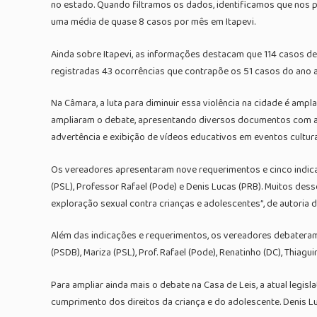
no estado. Quando filtramos os dados, identificamos que nos pri
uma média de quase 8 casos por mês em Itapevi.
Ainda sobre Itapevi, as informações destacam que 114 casos de
registradas 43 ocorrências que contrapõe os 51 casos do ano a
Na Câmara, a luta para diminuir essa violência na cidade é am
ampliaram o debate, apresentando diversos documentos com a f
advertência e exibição de vídeos educativos em eventos culturai
Os vereadores apresentaram nove requerimentos e cinco indicaç
(PSL), Professor Rafael (Pode) e Denis Lucas (PRB). Muitos des
exploração sexual contra crianças e adolescentes”, de autoria 
Além das indicações e requerimentos, os vereadores debateram 
(PSDB), Mariza (PSL), Prof. Rafael (Pode), Renatinho (DC), Thiag
Para ampliar ainda mais o debate na Casa de Leis, a atual legi
cumprimento dos direitos da criança e do adolescente. Denis L