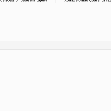
de acessibilidade em Itapevi
Audax e União Quarenta faz