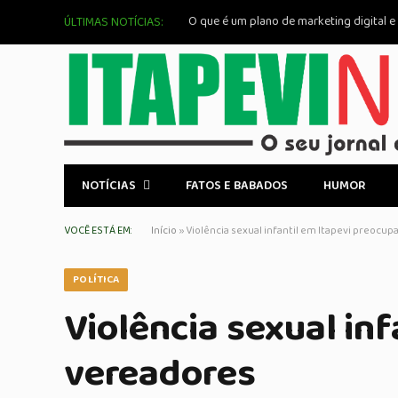
O que é um plano de marketing digital e
ÚLTIMAS NOTÍCIAS:
NOTÍCIAS
FATOS E BABADOS
HUMOR
VOCÊ ESTÁ EM:
Início
»
Violência sexual infantil em Itapevi preocu
POLÍTICA
Violência sexual in
vereadores