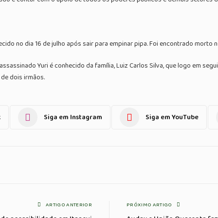
ido no dia 16 de julho após sair para empinar pipa. Foi encontrado morto no
assinado Yuri é conhecido da família, Luiz Carlos Silva, que logo em seguid
 de dois irmãos.
k
Siga em Instagram
Siga em YouTube
ARTIGO ANTERIOR
PRÓXIMO ARTIGO