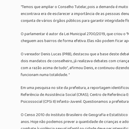
“Temos que ampliar o Conselho Tutelar, pois a demanda é muito 
encontrava era de esclarecer a importância de as pessoas denu
conjunta de vários órgãos públicos para garantir integridade fís
O parlamentar é autor da Lei Municipal 2700/2019, que criou o “
cheguem aos bairros de forma efetiva. Elas não podem ficar ape
O vereador Denis Lucas (PRB), destacou que a base deste debate
dois mandatos de conselheiro, já realizava debates com criança
com a razão acima de tudo”, afirmou Denis, e continuou dizen
funcionam numa totalidade. ”
Em uma pesquisa no site da prefeitura, a reportagem identifico
Referência de Assistência Social (CRAS); Centro de Referência 
Psicossocial (CPSi II) Infanto-Juvenil. Questionamos a prefei
O Censo 2010 do Instituto Brasileiro de Geografia e Estatístico 
anos. Hoje não podemos prever a quantidade de crianças e ad
combate à violência sexual infantil na cidade deve ser intensi