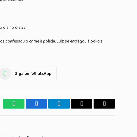
 dia no dia 22.
a confessou o crime à polícia. Luiz se entregou à polícia
Siga em WhatsApp
WhatsApp
Facebook
Telegrama
Copiar
E-
Link
mail