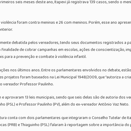
meiros seis meses deste ano, Itapevi já registrava 139 casos, sendo o menino
 violência foram contra meninas e 26 com meninos. Porém, esse ano aprese
nterior.
plamente debatida pelos vereadores, tendo seus documentos registrados a p
inalidade de cobrar campanhas em escolas, ações de conscientização, impl
s para a prevenção e combate à violência infantil.
ões nos últimos anos. Entre os parlamentares envolvidos no debate, estão o
ses projetos foram baseados na Lei Municipal 1948/2009, que “autoriza a cr
do vereador Professor Paulinho.
e aprovaram 13 leis municipais, sendo que seis delas são de autoria dos v
uinho (PSL) e Professor Paulinho (PV), além do ex-vereador Antônio Vaz Neto.
slatura conta com dois parlamentares que integraram o Conselho Tutelar de I
ucas (PRB) e Thiaguinho (PSL) falaram à reportagem sobre a importância do