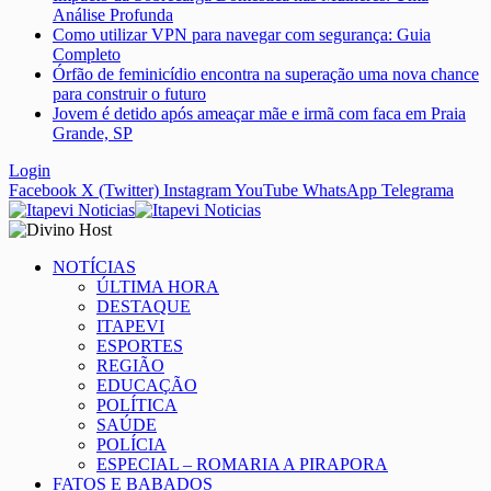
Análise Profunda
Como utilizar VPN para navegar com segurança: Guia
Completo
Órfão de feminicídio encontra na superação uma nova chance
para construir o futuro
Jovem é detido após ameaçar mãe e irmã com faca em Praia
Grande, SP
Login
Facebook
X (Twitter)
Instagram
YouTube
WhatsApp
Telegrama
NOTÍCIAS
ÚLTIMA HORA
DESTAQUE
ITAPEVI
ESPORTES
REGIÃO
EDUCAÇÃO
POLÍTICA
SAÚDE
POLÍCIA
ESPECIAL – ROMARIA A PIRAPORA
FATOS E BABADOS