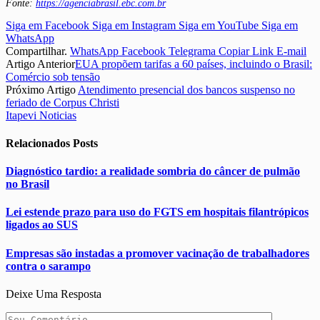
Fonte:
https://agenciabrasil.ebc.com.br
Siga em Facebook
Siga em Instagram
Siga em YouTube
Siga em
WhatsApp
Compartilhar.
WhatsApp
Facebook
Telegrama
Copiar Link
E-mail
Artigo Anterior
EUA propõem tarifas a 60 países, incluindo o Brasil:
Comércio sob tensão
Próximo Artigo
Atendimento presencial dos bancos suspenso no
feriado de Corpus Christi
Itapevi Noticias
Relacionados
Posts
Diagnóstico tardio: a realidade sombria do câncer de pulmão
no Brasil
Lei estende prazo para uso do FGTS em hospitais filantrópicos
ligados ao SUS
Empresas são instadas a promover vacinação de trabalhadores
contra o sarampo
Deixe Uma Resposta