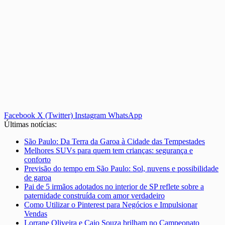
Facebook
X (Twitter)
Instagram
WhatsApp
Últimas notícias:
São Paulo: Da Terra da Garoa à Cidade das Tempestades
Melhores SUVs para quem tem crianças: segurança e
conforto
Previsão do tempo em São Paulo: Sol, nuvens e possibilidade
de garoa
Pai de 5 irmãos adotados no interior de SP reflete sobre a
paternidade construída com amor verdadeiro
Como Utilizar o Pinterest para Negócios e Impulsionar
Vendas
Lorrane Oliveira e Caio Souza brilham no Campeonato