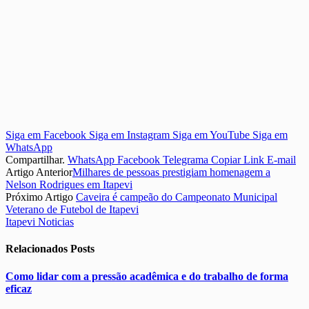
Siga em Facebook
Siga em Instagram
Siga em YouTube
Siga em
WhatsApp
Compartilhar.
WhatsApp
Facebook
Telegrama
Copiar Link
E-mail
Artigo Anterior
Milhares de pessoas prestigiam homenagem a
Nelson Rodrigues em Itapevi
Próximo Artigo
Caveira é campeão do Campeonato Municipal
Veterano de Futebol de Itapevi
Itapevi Noticias
Relacionados
Posts
Como lidar com a pressão acadêmica e do trabalho de forma
eficaz