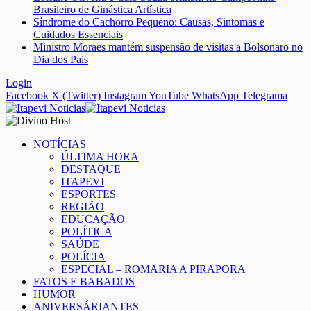
Brasileiro de Ginástica Artística
Síndrome do Cachorro Pequeno: Causas, Sintomas e
Cuidados Essenciais
Ministro Moraes mantém suspensão de visitas a Bolsonaro no
Dia dos Pais
Login
Facebook
X (Twitter)
Instagram
YouTube
WhatsApp
Telegrama
NOTÍCIAS
ÚLTIMA HORA
DESTAQUE
ITAPEVI
ESPORTES
REGIÃO
EDUCAÇÃO
POLÍTICA
SAÚDE
POLÍCIA
ESPECIAL – ROMARIA A PIRAPORA
FATOS E BABADOS
HUMOR
ANIVERSÁRIANTES