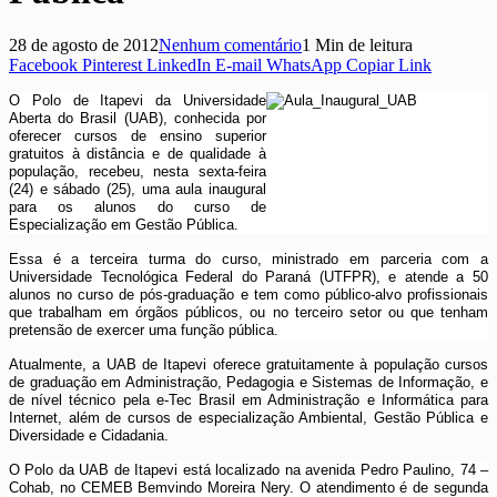
28 de agosto de 2012
Nenhum comentário
1 Min de leitura
Facebook
Pinterest
LinkedIn
E-mail
WhatsApp
Copiar Link
O Polo de Itapevi da Universidade
Aberta do Brasil (UAB),
conhecida por
oferecer cursos de ensino superior
gratuitos à distância e de qualidade à
população
, recebeu, nesta sexta-feira
(24) e sábado (25), uma aula inaugural
para os alunos do curso de
Especialização em Gestão Pública.
Essa é a terceira turma do curso, ministrado em parceria com a
Universidade Tecnológica Federal do Paraná (UTFPR), e atende a 50
alunos no curso de pós-graduação e tem
como público-alvo profissionais
que trabalham em órgãos públicos, ou no terceiro setor ou que tenham
pretensão de exercer uma função pública.
Atualmente, a UAB de Itapevi oferece gratuitamente à população cursos
de graduação em Administração, Pedagogia e Sistemas de Informação, e
de nível técnico pela e-Tec Brasil em Administração e Informática para
Internet, além de cursos de especialização Ambiental, Gestão Pública e
Diversidade e Cidadania.
O Polo da UAB de Itapevi está localizado na avenida Pedro Paulino, 74 –
Cohab, no CEMEB Bemvindo Moreira Nery. O atendimento é de segunda