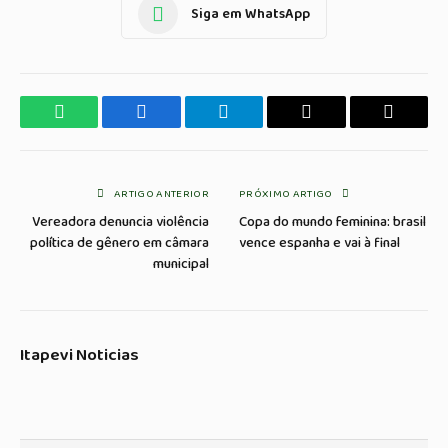
Siga em WhatsApp
WhatsApp
Facebook
Telegrama
Copiar
E-
Link
mail
ARTIGO ANTERIOR
PRÓXIMO ARTIGO
Vereadora denuncia violência
Copa do mundo feminina: brasil
política de gênero em câmara
vence espanha e vai à final
municipal
Itapevi Noticias