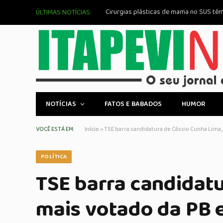
ÚLTIMAS NOTÍCIAS:
NOTÍCIAS
FATOS E BABADOS
HUMOR
VOCÊ ESTÁ EM:
Início
»
TSE barra candidatura de Cássio Cunha Lima,
POLÍTICA
TSE barra candidat
mais votado da PB 