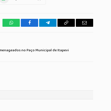
WhatsApp
Facebook
Telegrama
Copiar
E-
Link
mail
omenageados no Paço Municipal de Itapevi