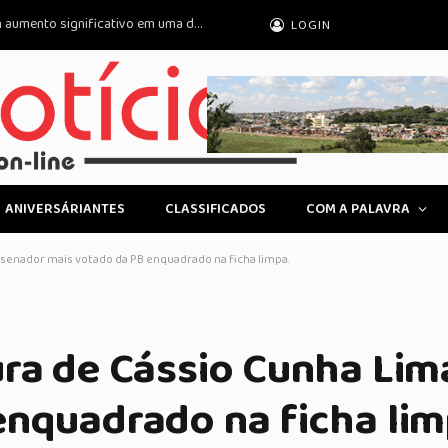
Cirurgias plásticas de mama no SUS têm aumento significativo em uma década
LOGIN
ANIVERSÁRIANTES
CLASSIFICADOS
COM A PALAVRA
 senador mais votado da PB enquadrado na ficha limpa.
ura de Cássio Cunha Lim
enquadrado na ficha lim