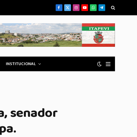
Facebook
X
Instagram
YouTube
WhatsApp
Telegrama
(Twitter)
INSTITUCIONAL
a, senador
pa.