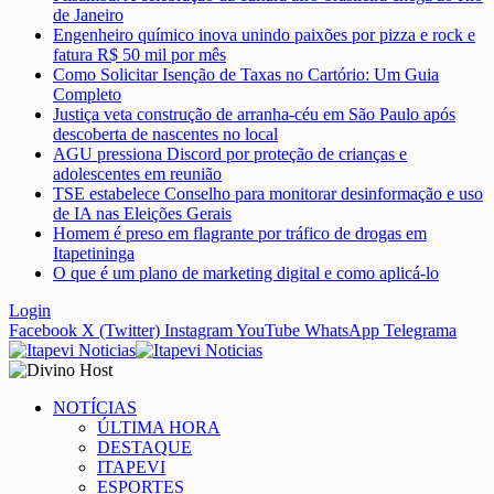
de Janeiro
Engenheiro químico inova unindo paixões por pizza e rock e
fatura R$ 50 mil por mês
Como Solicitar Isenção de Taxas no Cartório: Um Guia
Completo
Justiça veta construção de arranha-céu em São Paulo após
descoberta de nascentes no local
AGU pressiona Discord por proteção de crianças e
adolescentes em reunião
TSE estabelece Conselho para monitorar desinformação e uso
de IA nas Eleições Gerais
Homem é preso em flagrante por tráfico de drogas em
Itapetininga
O que é um plano de marketing digital e como aplicá-lo
Login
Facebook
X (Twitter)
Instagram
YouTube
WhatsApp
Telegrama
NOTÍCIAS
ÚLTIMA HORA
DESTAQUE
ITAPEVI
ESPORTES