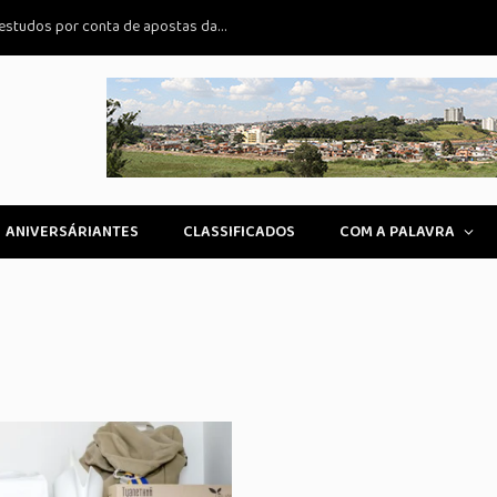
Estudante de Campinas perde bolsa de estudos por conta de apostas da mãe: impacto na família e nas universidades
ANIVERSÁRIANTES
CLASSIFICADOS
COM A PALAVRA