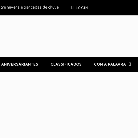
ntre nuvens e pancadas de chuva
LOGIN
ANIVERSÁRIANTES
CLASSIFICADOS
COM A PALAVRA