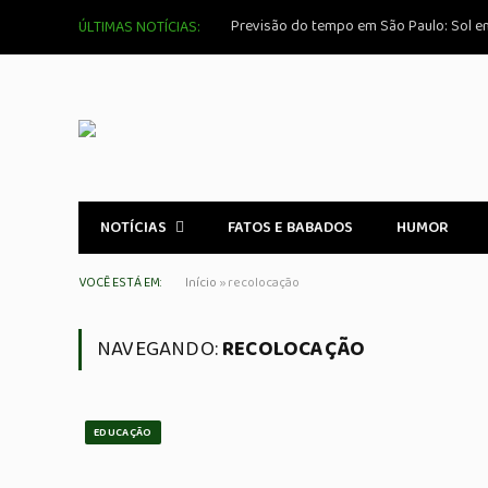
Previsão do tempo em São Paulo: Sol e
ÚLTIMAS NOTÍCIAS:
NOTÍCIAS
FATOS E BABADOS
HUMOR
VOCÊ ESTÁ EM:
Início
»
recolocação
NAVEGANDO:
RECOLOCAÇÃO
EDUCAÇÃO