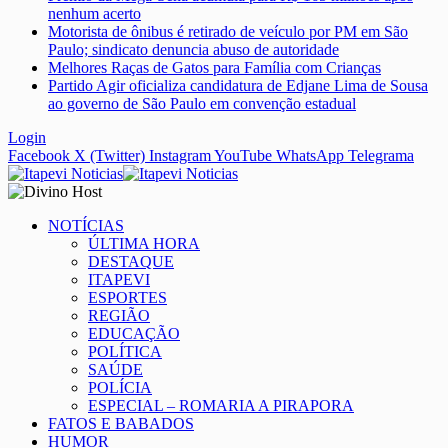
nenhum acerto
Motorista de ônibus é retirado de veículo por PM em São
Paulo; sindicato denuncia abuso de autoridade
Melhores Raças de Gatos para Família com Crianças
Partido Agir oficializa candidatura de Edjane Lima de Sousa
ao governo de São Paulo em convenção estadual
Login
Facebook
X (Twitter)
Instagram
YouTube
WhatsApp
Telegrama
NOTÍCIAS
ÚLTIMA HORA
DESTAQUE
ITAPEVI
ESPORTES
REGIÃO
EDUCAÇÃO
POLÍTICA
SAÚDE
POLÍCIA
ESPECIAL – ROMARIA A PIRAPORA
FATOS E BABADOS
HUMOR