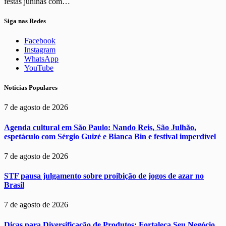
festas juninas com…
Siga nas Redes
Facebook
Instagram
WhatsApp
YouTube
Noticias Populares
7 de agosto de 2026
Agenda cultural em São Paulo: Nando Reis, São Julhão,
espetáculo com Sérgio Guizé e Bianca Bin e festival imperdível
7 de agosto de 2026
STF pausa julgamento sobre proibição de jogos de azar no
Brasil
7 de agosto de 2026
Dicas para Diversificação de Produtos: Fortaleça Seu Negócio