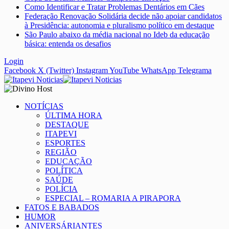
Como Identificar e Tratar Problemas Dentários em Cães
Federação Renovação Solidária decide não apoiar candidatos
à Presidência: autonomia e pluralismo político em destaque
São Paulo abaixo da média nacional no Ideb da educação
básica: entenda os desafios
Login
Facebook
X (Twitter)
Instagram
YouTube
WhatsApp
Telegrama
NOTÍCIAS
ÚLTIMA HORA
DESTAQUE
ITAPEVI
ESPORTES
REGIÃO
EDUCAÇÃO
POLÍTICA
SAÚDE
POLÍCIA
ESPECIAL – ROMARIA A PIRAPORA
FATOS E BABADOS
HUMOR
ANIVERSÁRIANTES