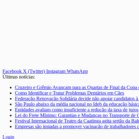
Facebook
X (Twitter)
Instagram
WhatsApp
Últimas notícias:
Cruzeiro e Grêmio Avançam para as Quartas de Final da Copa
Como Identificar e Tratar Problemas Dentários em Cães
Federação Renovação Solidária decide não apoiar candidatos à 
São Paulo abaixo da média nacional no Ideb da educação básica
Entidades avaliam como insuficiente a redução da taxa de juro
Lei do Frete Mínimo: Garantias e Mudanças no Transporte de 
Festival Internacional de Teatro da Caatinga agita sertão da Bah
Empresas são instadas a promover vacinação de trabalhadores 
Login