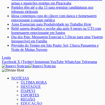
armas e munições restritas em Piracicaba
Partidos têm até o dia 15 para registrar candidaturas nos
tribunais eleitorais
Idosa comemora cura do câncer com dança e homenagem
emocionante à equipe médica
Apps Essenciais para Produtividade no Trabalho Hoje
Bebê supera desafios e recebe alta após 9 meses na UTI com
homenagem emocionante em Santos
Dia dos Pais: Mensagem Especial e 5 Dicas para uma Viagem
Inesquecível em Família
Previsão do Tempo em São Paulo: Sol, Chuva Passageira e
Noite de Muitas Nuvens
Login
Facebook
X (Twitter)
Instagram
YouTube
WhatsApp
Telegrama
NOTÍCIAS
ÚLTIMA HORA
DESTAQUE
ITAPEVI
ESPORTES
REGIÃO
EDUCAÇÃO