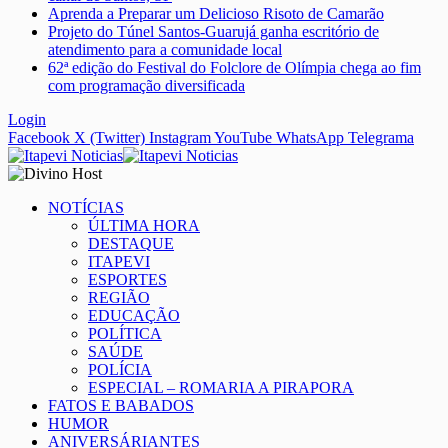
Aprenda a Preparar um Delicioso Risoto de Camarão
Projeto do Túnel Santos-Guarujá ganha escritório de
atendimento para a comunidade local
62ª edição do Festival do Folclore de Olímpia chega ao fim
com programação diversificada
Login
Facebook
X (Twitter)
Instagram
YouTube
WhatsApp
Telegrama
NOTÍCIAS
ÚLTIMA HORA
DESTAQUE
ITAPEVI
ESPORTES
REGIÃO
EDUCAÇÃO
POLÍTICA
SAÚDE
POLÍCIA
ESPECIAL – ROMARIA A PIRAPORA
FATOS E BABADOS
HUMOR
ANIVERSÁRIANTES