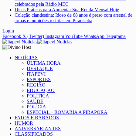
celebrados pela Rádio MEC
Dicas Práticas para Aumentar Sua Renda Mensal Hoje
Coleção clandestina: Idoso de 68 anos é preso com arsenal de
armas e munições restritas em Piracicaba
Login
Facebook
X (Twitter)
Instagram
YouTube
WhatsApp
Telegrama
NOTÍCIAS
ÚLTIMA HORA
DESTAQUE
ITAPEVI
ESPORTES
REGIÃO
EDUCAÇÃO
POLÍTICA
SAÚDE
POLÍCIA
ESPECIAL – ROMARIA A PIRAPORA
FATOS E BABADOS
HUMOR
ANIVERSÁRIANTES
CLASSIFICADOS