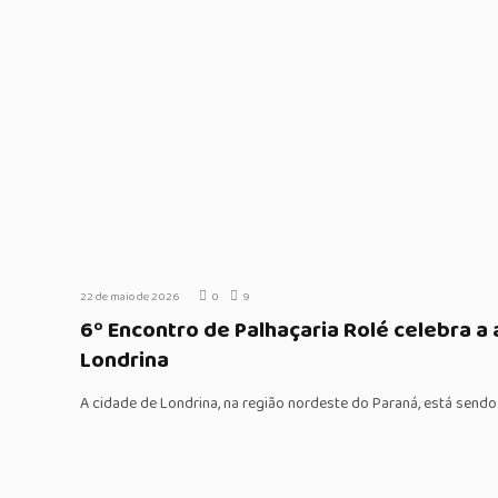
22 de maio de 2026
0
9
6º Encontro de Palhaçaria Rolé celebra a 
Londrina
A cidade de Londrina, na região nordeste do Paraná, está sendo