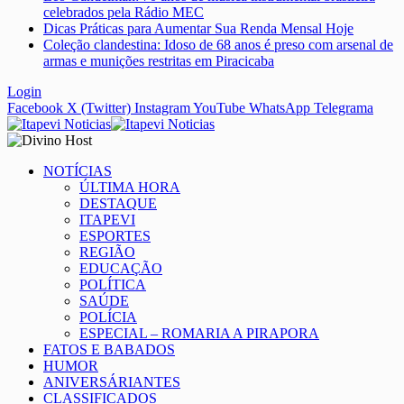
celebrados pela Rádio MEC
Dicas Práticas para Aumentar Sua Renda Mensal Hoje
Coleção clandestina: Idoso de 68 anos é preso com arsenal de
armas e munições restritas em Piracicaba
Login
Facebook
X (Twitter)
Instagram
YouTube
WhatsApp
Telegrama
NOTÍCIAS
ÚLTIMA HORA
DESTAQUE
ITAPEVI
ESPORTES
REGIÃO
EDUCAÇÃO
POLÍTICA
SAÚDE
POLÍCIA
ESPECIAL – ROMARIA A PIRAPORA
FATOS E BABADOS
HUMOR
ANIVERSÁRIANTES
CLASSIFICADOS