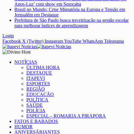
Anos-Luz’ com show em Sorocaba
Brasil no Mundo: Crise Migratória na Europa e Tensão em
Jerusalém em Destaque
Prefeitura de São Paulo busca terceirização na gestão escolar
para melhorar índices de aprendizagem
Login
Facebook
X (Twitter)
Instagram
YouTube
WhatsApp
Telegrama
NOTÍCIAS
ÚLTIMA HORA
DESTAQUE
ITAPEVI
ESPORTES
REGIÃO
EDUCAÇÃO
POLÍTICA
SAÚDE
POLÍCIA
ESPECIAL – ROMARIA A PIRAPORA
FATOS E BABADOS
HUMOR
ANIVERSÁRIANTES