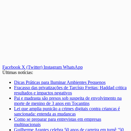
Facebook
X (Twitter)
Instagram
WhatsApp
Últimas notícias:
Dicas Práticas para Iluminar Ambientes Pequenos
Fracasso das privatizações de Tarcísio Freitas: Haddad critica
resultados e impactos negativos
Pai e madrasta são presos sob suspeita de envolvimento na
morte de menino de 3 anos em Tocantins
Lei que amplia punição a crimes digitais contra crianças é
sancionada: entenda as mudanças
Como se preparar para entrevistas em empresas
multinacionais
Guilherme Arantes celebra 50 anos de carreira em turnê ’50