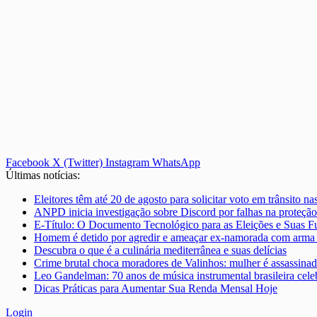
Facebook
X (Twitter)
Instagram
WhatsApp
Últimas notícias:
Eleitores têm até 20 de agosto para solicitar voto em trânsito n
ANPD inicia investigação sobre Discord por falhas na proteção
E-Título: O Documento Tecnológico para as Eleições e Suas F
Homem é detido por agredir e ameaçar ex-namorada com arma
Descubra o que é a culinária mediterrânea e suas delícias
Crime brutal choca moradores de Valinhos: mulher é assassinad
Leo Gandelman: 70 anos de música instrumental brasileira ce
Dicas Práticas para Aumentar Sua Renda Mensal Hoje
Login