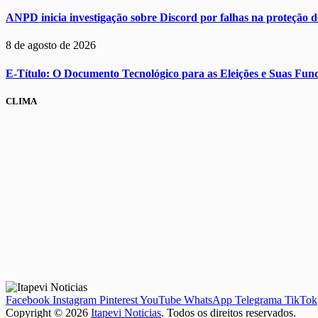
ANPD inicia investigação sobre Discord por falhas na proteção de
8 de agosto de 2026
E-Título: O Documento Tecnológico para as Eleições e Suas Func
CLIMA
Facebook
Instagram
Pinterest
YouTube
WhatsApp
Telegrama
TikTok
Copyright © 2026
Itapevi Noticias
. Todos os direitos reservados.