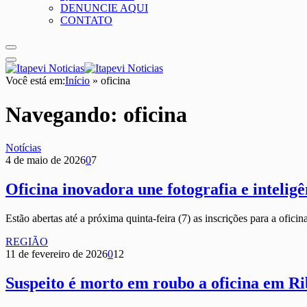
DENUNCIE AQUI
CONTATO
Você está em:
Início
»
oficina
Navegando:
oficina
Notícias
4 de maio de 2026
0
7
Oficina inovadora une fotografia e inteligê
Estão abertas até a próxima quinta-feira (7) as inscrições para a ofic
REGIÃO
11 de fevereiro de 2026
0
12
Suspeito é morto em roubo a oficina em Rib