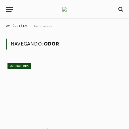
VOCÊ ESTÁ EM:
Início
»
odor
NAVEGANDO:
ODOR
ÚLTIMA HORA