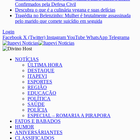
Confirmados pela Defesa Civil
Descubra o que é a culinária vegana e suas delícias
Tragédia no Belenzinho: Mulher é brutalmente assassinada
pelo marido que comete suicídio em seguida
Login
Facebook
X (Twitter)
Instagram
YouTube
WhatsApp
Telegrama
NOTÍCIAS
ÚLTIMA HORA
DESTAQUE
ITAPEVI
ESPORTES
REGIÃO
EDUCAÇÃO
POLÍTICA
SAÚDE
POLÍCIA
ESPECIAL – ROMARIA A PIRAPORA
FATOS E BABADOS
HUMOR
ANIVERSÁRIANTES
CLASSIFICADOS