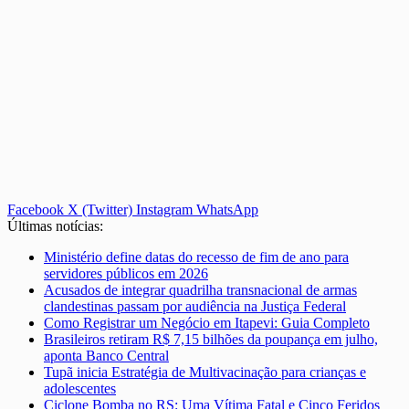
Facebook
X (Twitter)
Instagram
WhatsApp
Últimas notícias:
Ministério define datas do recesso de fim de ano para
servidores públicos em 2026
Acusados de integrar quadrilha transnacional de armas
clandestinas passam por audiência na Justiça Federal
Como Registrar um Negócio em Itapevi: Guia Completo
Brasileiros retiram R$ 7,15 bilhões da poupança em julho,
aponta Banco Central
Tupã inicia Estratégia de Multivacinação para crianças e
adolescentes
Ciclone Bomba no RS: Uma Vítima Fatal e Cinco Feridos