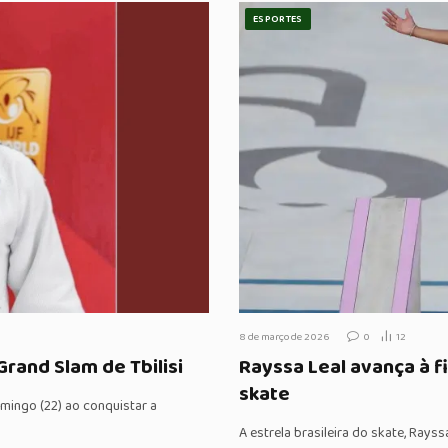
ESPORTES
8 de março de 2026
0
12
rand Slam de Tbilisi
Rayssa Leal avança à f
skate
omingo (22) ao conquistar a
A estrela brasileira do skate, Ray