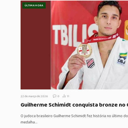
ÚLTIMA HORA
22 de março de 2026
0
11
Guilherme Schimidt conquista bronze no G
O judoca brasileiro Guilherme Schimidt fez história no último d
medalha…