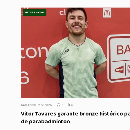
ÚLTIMA HORA
14 de fevereiro de 2026
0
6
Vitor Tavares garante bronze histórico pa
de parabadminton