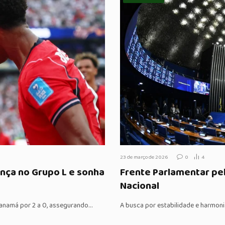
23 de março de 2026
0
4
ança no Grupo L e sonha
Frente Parlamentar pel
Nacional
Panamá por 2 a 0, assegurando…
A busca por estabilidade e harmoni