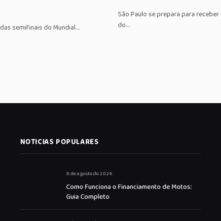
São Paulo se prepara para receber
do…
 das semifinais do Mundial…
NOTICIAS POPULARES
8 de agosto de 2026
Como Funciona o Financiamento de Motos:
Guia Completo