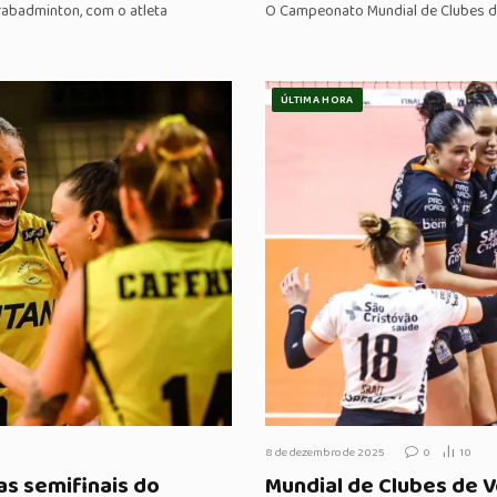
rabadminton, com o atleta
O Campeonato Mundial de Clubes de
ÚLTIMA HORA
8 de dezembro de 2025
0
10
nas semifinais do
Mundial de Clubes de V