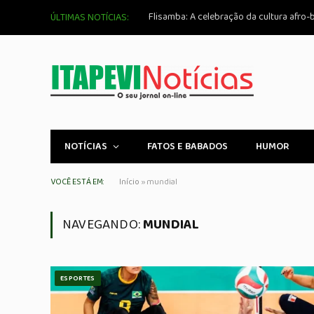
Flisamba: A celebração da cultura afro-b
ÚLTIMAS NOTÍCIAS:
NOTÍCIAS
FATOS E BABADOS
HUMOR
VOCÊ ESTÁ EM:
Início
»
mundial
NAVEGANDO:
MUNDIAL
ESPORTES