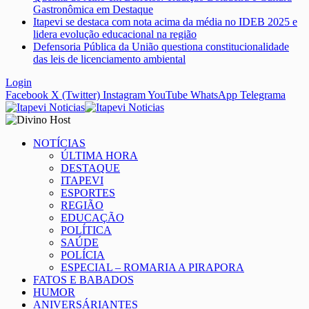
Gastronômica em Destaque
Itapevi se destaca com nota acima da média no IDEB 2025 e
lidera evolução educacional na região
Defensoria Pública da União questiona constitucionalidade
das leis de licenciamento ambiental
Login
Facebook
X (Twitter)
Instagram
YouTube
WhatsApp
Telegrama
NOTÍCIAS
ÚLTIMA HORA
DESTAQUE
ITAPEVI
ESPORTES
REGIÃO
EDUCAÇÃO
POLÍTICA
SAÚDE
POLÍCIA
ESPECIAL – ROMARIA A PIRAPORA
FATOS E BABADOS
HUMOR
ANIVERSÁRIANTES