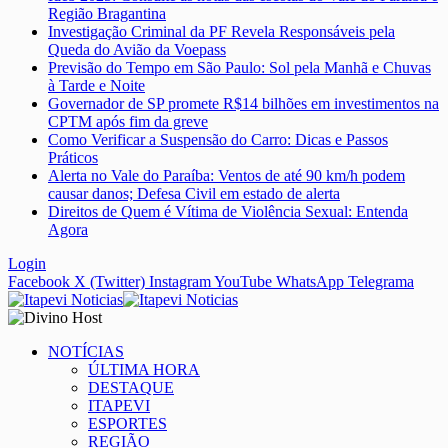
Região Bragantina
Investigação Criminal da PF Revela Responsáveis pela
Queda do Avião da Voepass
Previsão do Tempo em São Paulo: Sol pela Manhã e Chuvas
à Tarde e Noite
Governador de SP promete R$14 bilhões em investimentos na
CPTM após fim da greve
Como Verificar a Suspensão do Carro: Dicas e Passos
Práticos
Alerta no Vale do Paraíba: Ventos de até 90 km/h podem
causar danos; Defesa Civil em estado de alerta
Direitos de Quem é Vítima de Violência Sexual: Entenda
Agora
Login
Facebook
X (Twitter)
Instagram
YouTube
WhatsApp
Telegrama
NOTÍCIAS
ÚLTIMA HORA
DESTAQUE
ITAPEVI
ESPORTES
REGIÃO