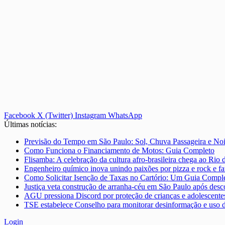
Facebook
X (Twitter)
Instagram
WhatsApp
Últimas notícias:
Previsão do Tempo em São Paulo: Sol, Chuva Passageira e No
Como Funciona o Financiamento de Motos: Guia Completo
Flisamba: A celebração da cultura afro-brasileira chega ao Rio 
Engenheiro químico inova unindo paixões por pizza e rock e fa
Como Solicitar Isenção de Taxas no Cartório: Um Guia Compl
Justiça veta construção de arranha-céu em São Paulo após desco
AGU pressiona Discord por proteção de crianças e adolescente
TSE estabelece Conselho para monitorar desinformação e uso d
Login