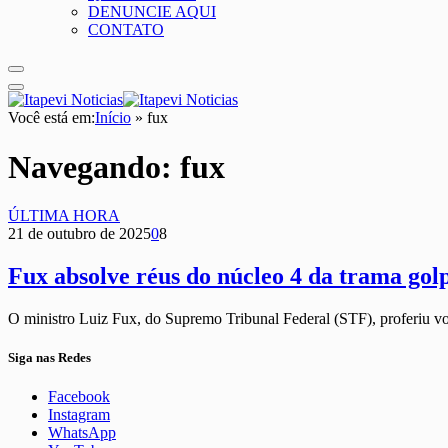
DENUNCIE AQUI
CONTATO
Você está em:
Início
»
fux
Navegando:
fux
ÚLTIMA HORA
21 de outubro de 2025
0
8
Fux absolve réus do núcleo 4 da trama go
O ministro Luiz Fux, do Supremo Tribunal Federal (STF), proferiu v
Siga nas Redes
Facebook
Instagram
WhatsApp