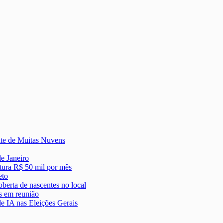
ite de Muitas Nuvens
de Janeiro
tura R$ 50 mil por mês
eto
berta de nascentes no local
s em reunião
e IA nas Eleições Gerais