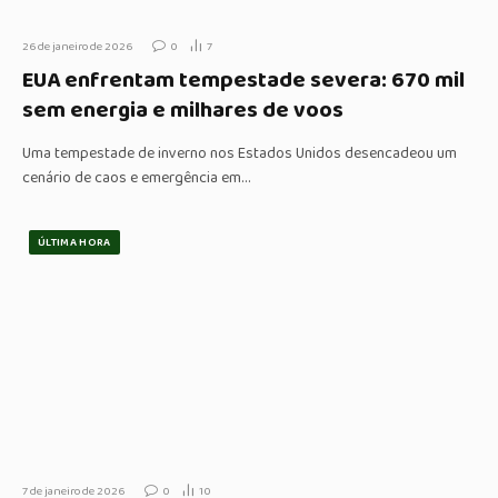
26 de janeiro de 2026
0
7
EUA enfrentam tempestade severa: 670 mil
sem energia e milhares de voos
Uma tempestade de inverno nos Estados Unidos desencadeou um
cenário de caos e emergência em…
ÚLTIMA HORA
7 de janeiro de 2026
0
10