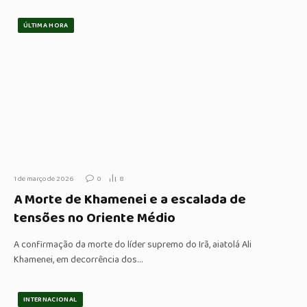
ÚLTIMA HORA
1 de março de 2026
0
8
A Morte de Khamenei e a escalada de
tensões no Oriente Médio
A confirmação da morte do líder supremo do Irã, aiatolá Ali
Khamenei, em decorrência dos…
INTERNACIONAL