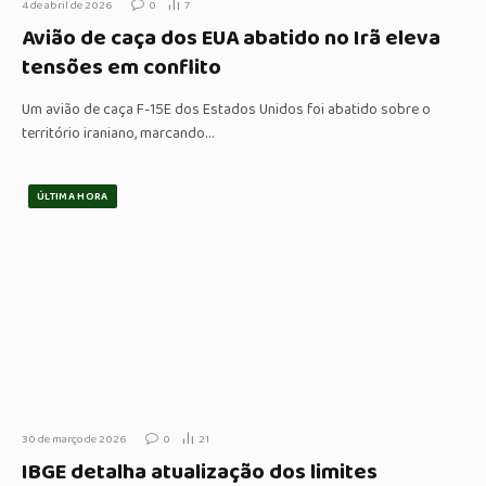
4 de abril de 2026
0
7
Avião de caça dos EUA abatido no Irã eleva
tensões em conflito
Um avião de caça F-15E dos Estados Unidos foi abatido sobre o
território iraniano, marcando…
ÚLTIMA HORA
30 de março de 2026
0
21
IBGE detalha atualização dos limites