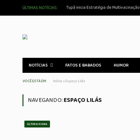
Tupã inicia Estratégia de Multivacinaçã
ÚLTIMAS NOTÍCIAS:
NOTÍCIAS
FATOS E BABADOS
HUMOR
VOCÊ ESTÁ EM:
Início
»
Espaço Lilás
NAVEGANDO:
ESPAÇO LILÁS
ÚLTIMA HORA